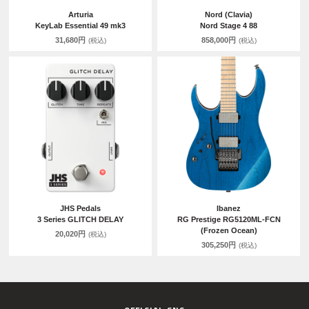
Arturia
Nord (Clavia)
KeyLab Essential 49 mk3
Nord Stage 4 88
31,680円
858,000円
(税込)
(税込)
JHS Pedals
Ibanez
3 Series GLITCH DELAY
RG Prestige RG5120ML-FCN
(Frozen Ocean)
20,020円
(税込)
305,250円
(税込)