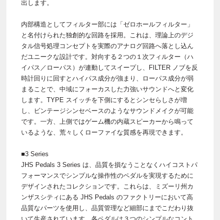
出します。
内部構造としてフィルター部には「ゼロホールフィルター」
と名付けられた独創的な回路を採用。これは、理論上のデジ
タル信号処理コンセプトを実際のアナログ回路へ落とし込ん
だユニークな設計です。対向する２つの１次フィルター（ハ
イパス／ローパス）が連動してスイープし、FILTER ノブを反
時計回りに回すとハイパス成分が強まり、ローパス成分が弱
まることで、中域にフォーカスした力強いサウンドへと変化
します。TYPE スイッチを下側にするとシンセらしさが増
し、ビンテージシンセベースのようなサウンドメイクが可能
です。一方、上側ではゲーム機の内蔵スピーカーから鳴って
いるような、荒々しくローファイな質感を再現できます。
■3 Series
JHS Pedals 3 Series は、品質を損なうことなくハイコストパ
フォーマンスでシンプルな操作性のペダルを実現するために
デザインされたコレクションです。これらは、ミズーリ州カ
ンザスシティにある JHS Pedals のファクトリーにおいて高
品質なパーツを使用し、品質管理など細部にまでこだわり抜
いて生産されています。各ペダルは３つのシンプルなコント