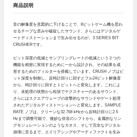
商品説明
音の解像度を意図的に下げることで、8ビットゲーム機を思わ
せるチープな歪みや破綻したサウンド、さらにはデジタルゲ
ートディストーションまで生み出せるのが、3 SERIES BIT
CRUSHERです。
ビット深度の低減とサンプリングレートの低減という２つの
機能を精密に実現するために一から設計され、その結果を成
形するためのフィルターを搭載しています。CRUSH ノブはビ
ット深度を制御し、反時計回りに回すとフル24ビット解像度
から、時計回りに回すと１ビットへと変化します。これによ
り、未処理の状態から粒状でテクスチャーのあるサウンド、
さらにはスクエアウェーブの攻撃的なサウンドやゲート処理
されたデジタルディストーションへと変化します。SAMPLE
RATE ノブは、クリーンな32.768 kHzから反時計回りに2.5
Hzまで調整可能で、微妙な倍音のシフトから、金属的なリン
グモジュレーションのようなカオス、そして完全なデジタル
崩壊に至るまで、エイリアシングやアーティファクトを生み