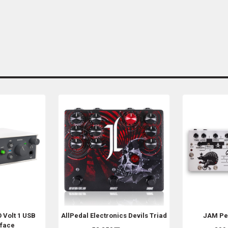
O
Volt 1 USB
AllPedal Electronics
Devils Triad
JAM Pe
rface