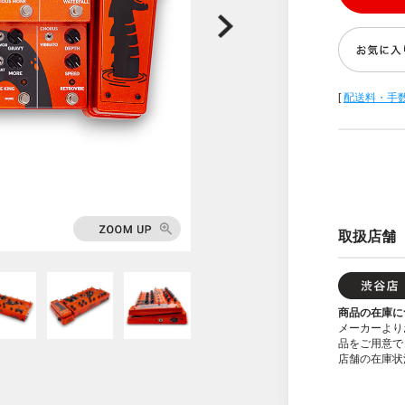
[
配送料・手
取扱店舗
商品の在庫に
メーカーより
品をご用意で
店舗の在庫状