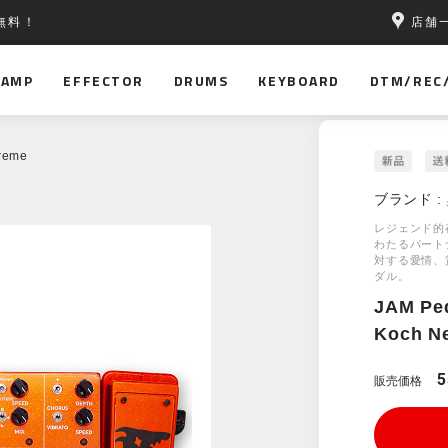
店舗
無料！
AMP
EFFECTOR
DRUMS
KEYBOARD
DTM/REC
reme
ブランド :
レジェンド的存在
わたるパート
対する愛情、
ダル。
JAM Pe
Koch N
5
販売価格