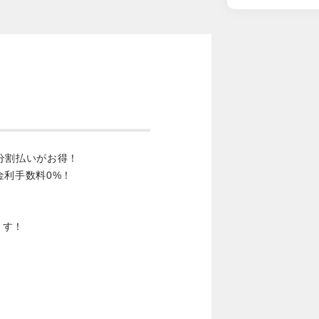
分割払いがお得！
金利手数料0%！
ます！