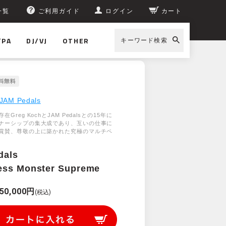
一覧
ご利用ガイド
ログイン
カート
/PA
DJ/VJ
OTHER
キーワード検索
JAM Pedals
Greg KochとJAM Pedalsとの15年に
ナーシップの集大成であり、互いの仕事に
賞賛、尊敬の上に築かれた究極のマルチペ
dals
ess Monster Supreme
50,000円
(税込)