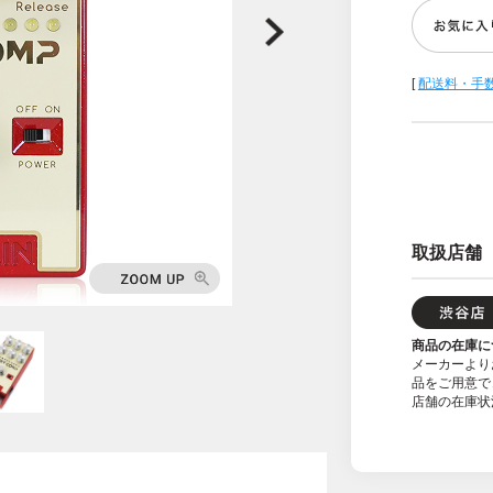
[
配送料・手
取扱店舗
商品の在庫に
メーカーより
品をご用意で
店舗の在庫状