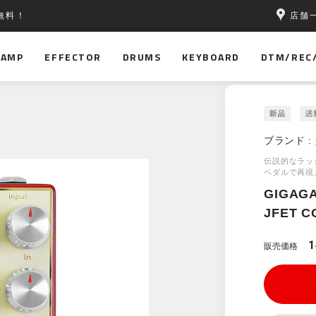
店舗
無料！
AMP
EFFECTOR
DRUMS
KEYBOARD
DTM/REC
ブランド :
伝説的なラッ
ペダルで再現
GIGAGA
JFET C
1
販売価格