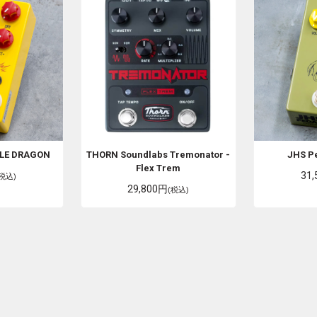
LE DRAGON
THORN Soundlabs
Tremonator -
JHS P
Flex Trem
31
(税込)
29,800円
(税込)