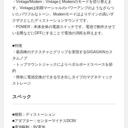
・Vintage/Modern：VintageとModernのモードを切り替えま
す。Vintageは初期マーシャルのパワーアンプのようなざらつ
いたパワフルなトーン、Modernモードはよりゲインの高いザ
クザクとしたディストーションサウンドです。
・POWER：本体全体の電源スイッチです。電池で動作させて
いる際などにOFFにすることで電池の消耗を抑えます。
■特徴
・最高峰のテクスチャとグリップを実現するGIGAGAINカス
タムノブ
・トップマウントジャックによりペダルボードスペースを節
約
・簡単に電池交換ができる引き出しタイプのマグネティック
ストレージ
スペック
■種類：ディストーション
■アダプター：センターマイナスDC9V
■電池駆動：9V電池