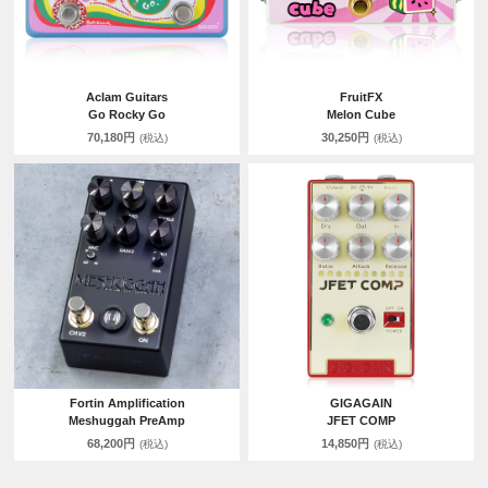
Aclam Guitars
FruitFX
Go Rocky Go
Melon Cube
70,180円
30,250円
(税込)
(税込)
Fortin Amplification
GIGAGAIN
Meshuggah PreAmp
JFET COMP
68,200円
14,850円
(税込)
(税込)