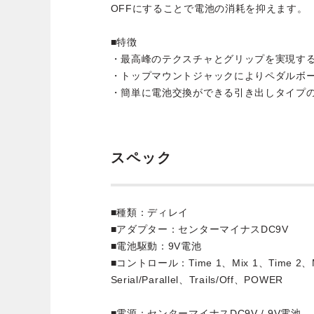
OFFにすることで電池の消耗を抑えます。
■特徴
・最高峰のテクスチャとグリップを実現するG
・トップマウントジャックによりペダルボ
・簡単に電池交換ができる引き出しタイプ
スペック
■種類：ディレイ
■アダプター：センターマイナスDC9V
■電池駆動：9V電池
■コントロール：Time 1、Mix 1、Time 2、M
Serial/Parallel、Trails/Off、POWER
■電源：センターマイナスDC9V / 9V電池