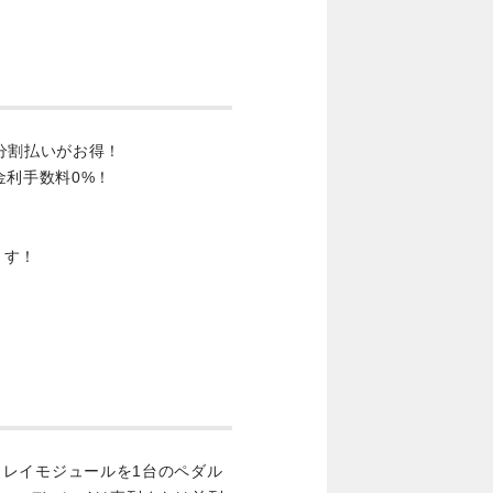
分割払いがお得！
金利手数料0%！
ます！
たディレイモジュールを1台のペダル