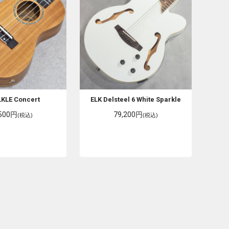
LKLE Concert
ELK
Delsteel 6 White Sparkle
,500円
79,200円
(税込)
(税込)