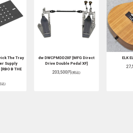
wick
The Tray
dw
DWCPMDD2XF [MFG Direct
ELK
E
er Supply
Drive Double Pedal XF]
27
 [RBO B THE
203,500円
(税込)
税込)