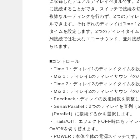
に収録したデュアルディレイペダルです。
に接続することができ、スイッチで接続を
複雑なルーティングを行わず、2つのディレ
ルできます。それぞれのディレイはTime 1と
タイムを設定します。2つのディレイタイ
列接続では壮大なエコーサウンド、並列接
られます。
■コントロール
・Time 1：ディレイ1のディレイタイムを
・Mix 1：ディレイ1のディレイサウンド
・Time 2：ディレイ2のディレイタイムを
・Mix 2：ディレイ2のディレイサウンド
・Feedback：ディレイの反復回数を調整
・Serial/Parallel：2つのディレイを直列
（Parallel）に接続するかを選択します。
・Trails/Off：エフェクトOFF時にもディ
On/Offを切り替えます。
・POWER：本体全体の電源スイッチです