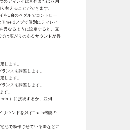
2つのディレイは直列または並列
切り替えることができます。
イを1台のペダルでコントロー
Time 2ノブで個別にディレイ
ムを異なるように設定すると、直
続では広がりのあるサウンドが得
設定します。
のバランスを調整します。
設定します。
のバランスを調整します。
します。
（Serial）に接続するか、並列
レイサウンドを残すTrails機能の
。電池で動作させている際などに