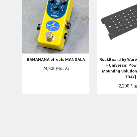
BANANANA effects
MANDALA
RockBoard by War
- Universal Pow
24,800円
(税込)
Mounting Solution
TRAY]
2,200円
(