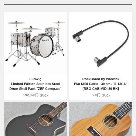
Ludwig
RockBoard by Warwick
Limited Edition Stainless Steel
Flat MIDI Cable - 30 cm / 11 13/16"
Drum Shell Pack "ZEP Compact"
[RBO CAB MIDI 30 BK]
592,020円
660円
(税込)
(税込)