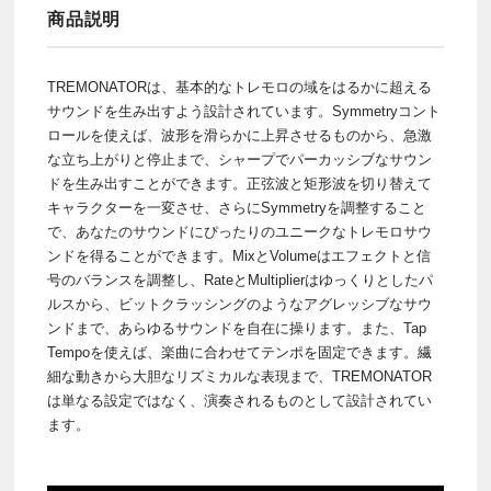
商品説明
TREMONATORは、基本的なトレモロの域をはるかに超える
サウンドを生み出すよう設計されています。Symmetryコント
ロールを使えば、波形を滑らかに上昇させるものから、急激
な立ち上がりと停止まで、シャープでパーカッシブなサウン
ドを生み出すことができます。正弦波と矩形波を切り替えて
キャラクターを一変させ、さらにSymmetryを調整すること
で、あなたのサウンドにぴったりのユニークなトレモロサウ
ンドを得ることができます。MixとVolumeはエフェクトと信
号のバランスを調整し、RateとMultiplierはゆっくりとしたパ
ルスから、ビットクラッシングのようなアグレッシブなサウ
ンドまで、あらゆるサウンドを自在に操ります。また、Tap
Tempoを使えば、楽曲に合わせてテンポを固定できます。繊
細な動きから大胆なリズミカルな表現まで、TREMONATOR
は単なる設定ではなく、演奏されるものとして設計されてい
ます。