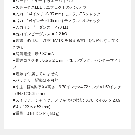
■ハードワイヤートゥルーバイパス
■ステータスLED : エフェクトのオン/オフ
■入力 : 1/4インチ (6.35 mm) モノラルTSジャック
■出力 : 1/4インチ (6.35 mm) モノラルTSジャック
■入力インピーダンス = 470 kΩ
■出力インピーダンス = 2.2 kΩ
■電源 : 9V DC – 注意: 9V DCを超える電圧を接続しないでく
ださい
■消費電流 : 最大32 mA
■電源コネクタ : 5.5 x 2.1 mm バレルプラグ、センターマイナ
ス
■電源は付属していません
■バッテリー駆動は不可能
■寸法 : 幅×奥行き×高さ : 3.70インチ×4.72インチ×1.50インチ
（94×120×38mm）
■スイッチ、ジャック、ノブを含む寸法 : 3.70" x 4.86" x 2.09"
(94 x 123.5 x 53 mm)
■重量 : 0.84ポンド (380 g)