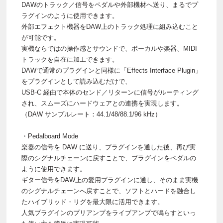
DAWのトラック／信号をペダルや外部機材へ送り、まるでプ
ラグインのように使用できます。
外部エフェクト機器をDAW上のトラック処理に組み込むこと
が可能です。
実機ならではの操作感とサウンドで、ボーカルや楽器、MIDI
トラックを自在に加工できます。
DAWで通常のプラグインと同様に「Effects Interface Plugin」
をプラグインとして読み込むだけで、
USB-C 経由で本体のセンド／リターンに信号がルーティング
され、スムーズにハードウェアとの連携を実現します。
（DAW サンプルレート：44.1/48/88.1/96 kHz）
・Pedalboard Mode
楽器の信号を DAW に送り、プラグインを通した後、再び実
際のシグナルチェーンに戻すことで、プラグインをペダルの
ように使用できます。
ギター信号をDAW上の愛用プラグインに通し、そのまま実機
のシグナルチェーンへ戻すことで、ソフトとハードを融合し
たハイブリッド・リグを最大限に活用できます。
人気プラグインのプリアンプをライブアンプで鳴らすといっ