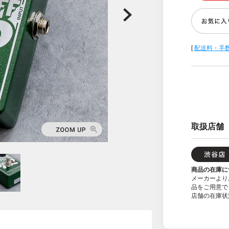
[
配送料・手
取扱店舗
商品の在庫に
メーカーより
品をご用意で
店舗の在庫状