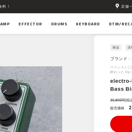
店舗
無料！
AMP
EFFECTOR
DRUMS
KEYBOARD
DTM/REC
ブランド :
ベーシストに愛
終わった Op
electro
Bass Bi
30,800円
(税込
2
販売価格