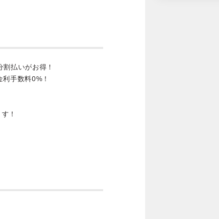
分割払いがお得！
金利手数料0%！
ます！
。