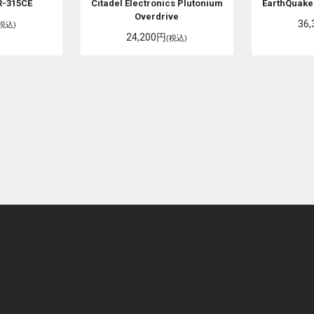
-315CE
Citadel Electronics
Plutonium
EarthQuake
Overdrive
36
(税込)
24,200円
(税込)