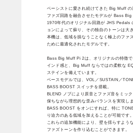
ベーシストに愛され続けてきた Big Muff 
ファズ回路を融合させたモデルが Bass Big Mu
1970年代のオリジナル回路が JHS Pedals 
ョンによって蘇り、その独自のトーンは大
本機は、低域を損なうことなく極上のファ
ために最適化されたモデルです。
Bass Big Muff Pi 2は、オリジナル
インド感と、Big Muff ならではの柔軟な
ステインを備えています。
ベースモデルでは、VOL／SUSTAIN／TON
BASS BOOST スイッチを搭載。
BLEND ノブにより原音とファズ音をミッ
保ちながら理想的な歪みバランスを実現し
BASS BOOST をオンにすれば、特に T
り迫力のある低域を加えることが可能です
これらの追加機能により、壁を揺らすよう
ファズトーンを作り込むことができます。