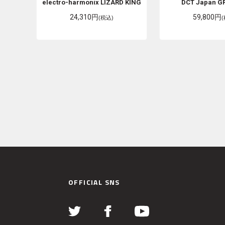
electro-harmonix
LIZARD KING
DCT Japan
GR
24,310円
59,800円
(税込)
OFFICIAL SNS