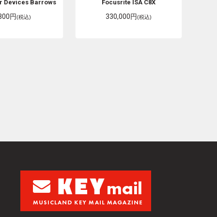
r Devices
Barrows
Focusrite
ISA C8X
,300円
330,000円
(税込)
(税込)