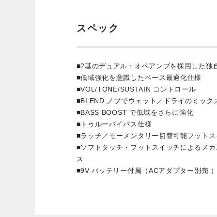
スペック
■2基のデュアル・オペアンプを採用した独自の Bi
■低域強化を意識したベース最適化仕様
■VOL/TONE/SUSTAIN コントロール
■BLEND ノブでウェット／ドライのミック
■BASS BOOST で低域をさらに強化
■トゥルーバイパス仕様
■ラッチ／モーメンタリー切替可能フットス
■ソフトタッチ・フットスイッチによるメ
ス
■9V バッテリー付属（ACアダプター別売 