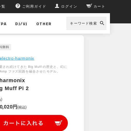
一覧
ご利用ガイド
ログイン
カート
/PA
DJ/VJ
OTHER
キーワード検索
electro-harmonix
され続けてきた Big Muff の歴史と、幻に
-Amp ファズ回路を融合させたモデル。
-harmonix
g Muff Pi 2
)
0,020円
(税込)