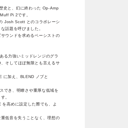
の歴史と、幻に終わった Op-Amp
ff Pi 2です。
の Josh Scott とのコラボレーシ
きな話題を呼びました。
ズサウンドを求めるベーシストの
の特徴である力強いミッドレンジのグラ
 EQ、そしてほぼ無限とも言えるサ
E に加え、BLEND ノブと
クスでき、明瞭さや重厚な低域を
ます。
ONE を高めに設定した際でも、よ
。
な重低音を失うことなく、理想の