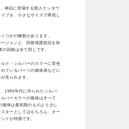
Editionは、神話に登場する獣人ケンタウ
ライブを、小さなサイズで再現し
いくつかの種類があります。
のバージョンと、回路保護抵抗を加
以降の回路は全て同じです。
ールド・シルバーのカラーに音色
されているパーツの個体差などに
いが見られます。
ditionは、1990年代に作られたシルバ
シルバーカラーの個体はすべて
この個体は最初期のものより少し
ースターとしてはもちろん、オー
ウンドが特徴です。