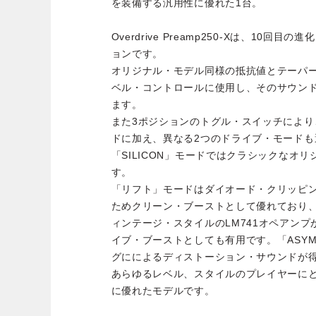
を装備する汎用性に優れた1台。
Overdrive Preamp250-Xは、10
ョンです。
オリジナル・モデル同様の抵抗値とテーパ
ベル・コントロールに使用し、そのサウン
ます。
また3ポジションのトグル・スイッチによ
ドに加え、異なる2つのドライブ・モードも
「SILICON」モードではクラシックなオ
す。
「リフト」モードはダイオード・クリッピ
ためクリーン・ブーストとして優れており
ィンテージ・スタイルのLM741オペアン
イブ・ブーストとしても有用です。「ASY
グにによるディストーション・サウンドが
あらゆるレベル、スタイルのプレイヤーに
に優れたモデルです。