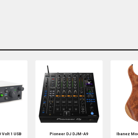
O
Volt 1 USB
Pioneer DJ
DJM-A9
Ibanez
Mo