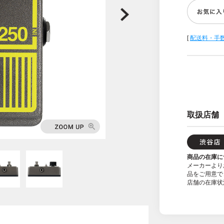
[
配送料・手
取扱店舗
商品の在庫に
メーカーより
品をご用意で
店舗の在庫状