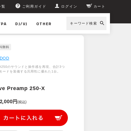
一覧
ご利用ガイド
ログイン
カート
/PA
DJ/VJ
OTHER
キーワード検索
DOD
D250のサウンドと操作感を再現、合計3つ
モードを装備する汎用性に優れた1台。
ve Preamp 250-X
2,000円
(税込)