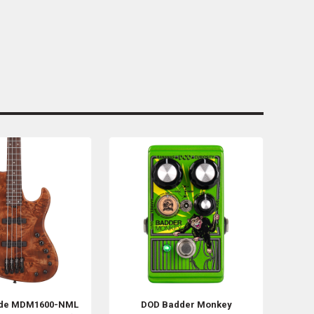
de MDM1600-NML
DOD
Badder Monkey