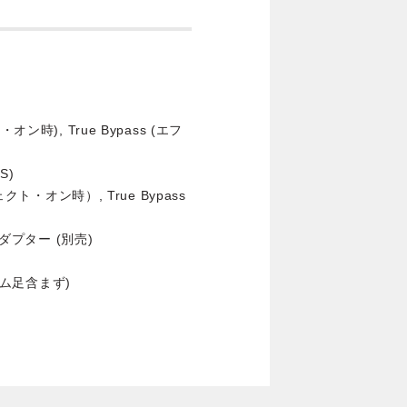
)
時), True Bypass (エフ
S)
クト・オン時）, True Bypass
ダプター (別売)
 (ゴム足含まず)