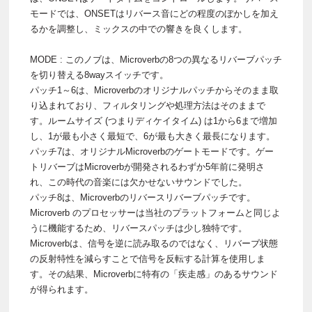
モードでは、ONSETはリバース音にどの程度のぼかしを加え
るかを調整し、ミックスの中での響きを良くします。
MODE : このノブは、Microverbの8つの異なるリバーブパッチ
を切り替える8wayスイッチです。
パッチ1～6は、Microverbのオリジナルパッチからそのまま取
り込まれており、フィルタリングや処理方法はそのままで
す。ルームサイズ (つまりディケイタイム) は1から6まで増加
し、1が最も小さく最短で、6が最も大きく最長になります。
パッチ7は、オリジナルMicroverbのゲートモードです。ゲー
トリバーブはMicroverbが開発されるわずか5年前に発明さ
れ、この時代の音楽には欠かせないサウンドでした。
パッチ8は、Microverbのリバースリバーブパッチです。
Microverb のプロセッサーは当社のプラットフォームと同じよ
うに機能するため、リバースパッチは少し独特です。
Microverbは、信号を逆に読み取るのではなく、リバーブ状態
の反射特性を減らすことで信号を反転する計算を使用しま
す。その結果、Microverbに特有の「疾走感」のあるサウンド
が得られます。