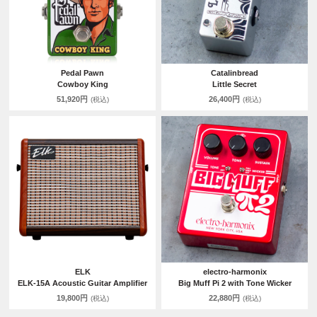
Pedal Pawn
Catalinbread
Cowboy King
Little Secret
51,920円
26,400円
(税込)
(税込)
ELK
electro-harmonix
ELK-15A Acoustic Guitar Amplifier
Big Muff Pi 2 with Tone Wicker
19,800円
22,880円
(税込)
(税込)