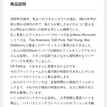
商品説明
1900年代後半、気まぐれでネオンカラーが溢れ、4桁の年号が
切り替わる時代の中で、私たちが新しさをどのように捉える
かが問われた時代への切符を手にした瞬間でした。
広く普及したデジタルリバーブの一つであるAlesis Microverb
シリーズは、Trey Anastasio, Daft Punk, Neil Young, Mac
DeMarcoなど数多くのアーティストに愛用されてきました。
これらの旧式Alesisリバーブは独自のフィルタリングアルゴリ
ズムを採用し、スタジオ品質でありながら個性豊かなリバー
ブパッチを実現していました。
CB Paintは、それをさらに発展させたものです。
そのプラットフォームから最大限の性能を引き出したデジタ
ルリバーブのベストヒット集を提供します。
これらのリバーブパッチは、反射時間から独自のフィルタリ
ングまで、それぞれが独自の特徴を持ち、まさに制作された
時代を象徴しています。
いくつかのコントロールを追加し、入手困難な電源コードを
廃止し、バイパスとインテグレーションのオプションを大幅