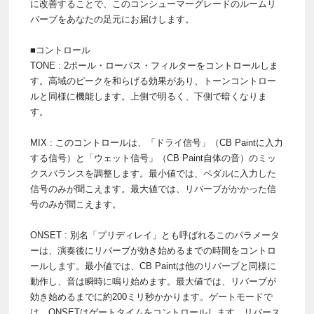
に改善することで、このコンシューマーグレードのルームリ
バーブをあなたの足元にお届けします。
■コントロール
TONE : 2ポール・ローパス・フィルターをコントロールしま
す。高域のピークを和らげる効果があり、トーンコントロー
ルと同様に機能します。上側で明るく、下側で暗くなりま
す。
MIX : このコントロールは、「ドライ信号」（CB Paintに入力
する信号）と「ウェット信号」（CB Paint自体の音）のミッ
クスバランスを調整します。最小値では、ペダルに入力した
信号のみが聞こえます。最大値では、リバーブがかかった信
号のみが聞こえます。
ONSET : 別名「プリディレイ」とも呼ばれるこのパラメータ
ーは、演奏後にリバーブが効き始めるまでの時間をコントロ
ールします。最小値では、CB Paintは他のリバーブと同様に
動作し、音は瞬時に鳴り始めます。最大値では、リバーブが
効き始めるまでに約200ミリ秒かかります。ゲートモードで
は、ONSETはゲートタイムをコントロールします。リバース