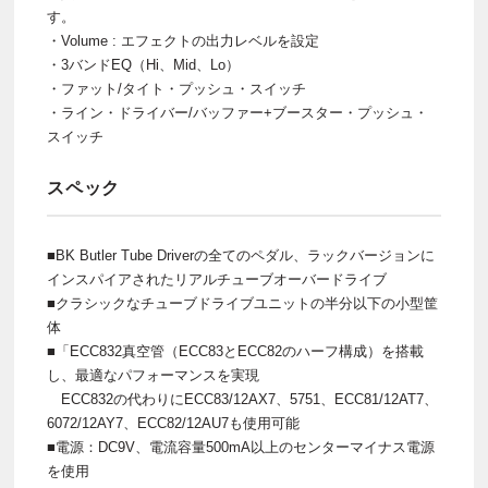
す。
・Volume : エフェクトの出力レベルを設定
・3バンドEQ（Hi、Mid、Lo）
・ファット/タイト・プッシュ・スイッチ
・ライン・ドライバー/バッファー+ブースター・プッシュ・
スイッチ
スペック
■BK Butler Tube Driverの全てのペダル、ラックバージョンに
インスパイアされたリアルチューブオーバードライブ
■クラシックなチューブドライブユニットの半分以下の小型筐
体
■「ECC832真空管（ECC83とECC82のハーフ構成）を搭載
し、最適なパフォーマンスを実現
ECC832の代わりにECC83/12AX7、5751、ECC81/12AT7、
6072/12AY7、ECC82/12AU7も使用可能
■電源：DC9V、電流容量500mA以上のセンターマイナス電源
を使用