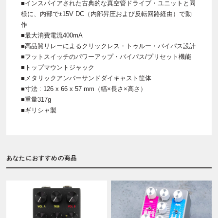
■インスパイアされた古典的な真空管ドライブ・ユニットと同
様に、内部で±15V DC（内部昇圧および反転回路経由）で動
作
■最大消費電流400mA
■高品質リレーによるクリックレス・トゥルー・バイパス設計
■フットスイッチのパワーアップ・バイパス/プリセット機能
■トップマウントジャック
■メタリックアンバーサンドダイキャスト筐体
■寸法 : 126 x 66 x 57 mm（幅×長さ×高さ）
■重量317g
■ギリシャ製
あなたにおすすめの商品