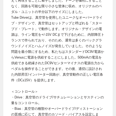
えて再現することに着手しました。トーンを犠牲にすること
なく、回路を可能な限り小さな筐体に収め、オリジナルのペ
ダル・ユニットの半分以下のサイズにしました。
Tube Driverは、真空管を使用したユニークなオーバードライ
ブ・デザインで、真空管はセットアップと呼ばれる「スター
ブド・プレート」で動作します。オリジナル・デザインの電
源は、ライン電圧を+/-15V DCまで下げるために、内部降圧ト
ランスで作られており、そのため、通常は多くのバックグラ
ウンドノイズとハムノイズが発生していました。そのような
問題を最小限にするため、私たちはスタンダードDC9V電源か
らVenusに電源を供給することにしました。500mAの電流を
供給できる絶縁されたDC9Vセンターマイナスの電源出力から
ペダルを操作することができます。その後、適切に設計され
た内部昇圧/インバーター回路が、真空管動作の正しい電圧条
件（DC±15V）を提供します。
＜コントロール＞
・Drive : 真空管のドライブ/サチュレーションとサスティンの
量をコントロール。
・Bias : 真空管の種類やオーバードライブ/ディストーション
の質感に応じて、真空管のカソード・バイアスを設定しま