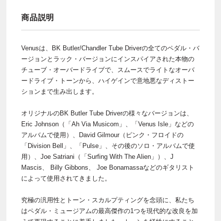
商品説明
Venusは、BK Butler/Chandler Tube Driverの全てのペダル・バ
ージョンとラック・バージョンにインスパイアされた本物の
チューブ・オーバードライブで、スムースでライトなオーバ
ードライブ・トーンから、ハイゲインで意地悪なディストー
ションまで生み出します。
オリジナルのBK Butler Tube Driverの様々なバージョンは、
Eric Johnson（「Ah Via Musicom」、「Venus Isle」などの
アルバムで使用）、David Gilmour（ピンク・フロイドの
「Division Bell」、「Pulse」、その後のソロ・アルバムで使
用）、Joe Satriani（「Surfing With The Alien」）、J
Mascis、 Billy Gibbons、 Joe Bonamassaなどのギタリスト
によって使用されてきました。
究極の汎用性とトーン・スカルプティングを念頭に、私たち
はペダル・ミュージアムの最高傑作の1つを現代的な改良を加