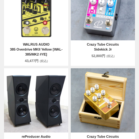
WALRUS AUDIO
Crazy Tube Circuits
385 Overdrive MKII Yellow [WAL-
Sidekick Jr
385/MK2 #YE]
52,800円
(税込)
43,477円
(税込)
reProducer Audio
Crazy Tube Circuits