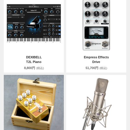
DEXIBELL
Empress Effects
T2L Piano
Drive
8,800円
51,700円
(税込)
(税込)