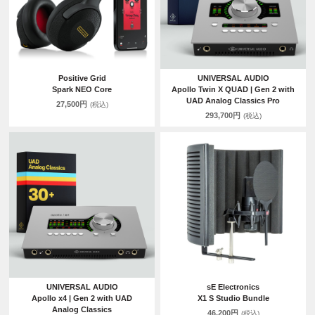
Positive Grid
UNIVERSAL AUDIO
Spark NEO Core
Apollo Twin X QUAD | Gen 2 with
UAD Analog Classics Pro
27,500円
(税込)
293,700円
(税込)
UNIVERSAL AUDIO
sE Electronics
Apollo x4 | Gen 2 with UAD
X1 S Studio Bundle
Analog Classics
46,200円
(税込)