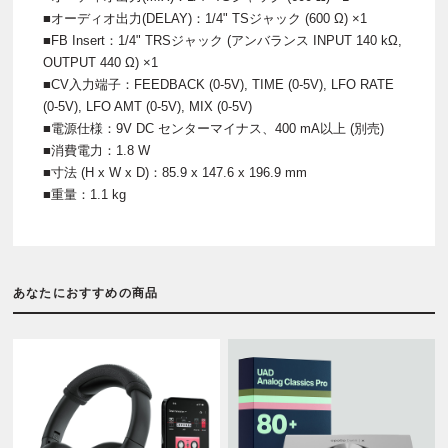
■オーディオ出力(DELAY)：1/4" TSジャック (600 Ω) ×1
■FB Insert：1/4" TRSジャック (アンバランス INPUT 140 kΩ,
OUTPUT 440 Ω) ×1
■CV入力端子：FEEDBACK (0-5V), TIME (0-5V), LFO RATE
(0-5V), LFO AMT (0-5V), MIX (0-5V)
■電源仕様：9V DC センターマイナス、400 mA以上 (別売)
■消費電力：1.8 W
■寸法 (H x W x D)：85.9 x 147.6 x 196.9 mm
■重量：1.1 kg
あなたにおすすめの商品