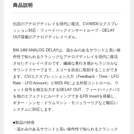
商品説明
伝説のアナログディレイを現代に復活。CV/MIDI/エクスプレ
ッション対応・フィードバックインサートループ・DELAY
OUT搭載のアナログディレイペダル。
BM-14M ANALOG DELAYは、温かみのあるサウンドと高い操
作性で知られるクラシックなアナログディレイを現代に復活
させたディレイペダルです。繊細な奥行き感からラジカルな
サウンドスケープまで、エコーを自在に彫刻することができ
ます。CV/エクスプレッション入力（Feedback・Time・LFO
Rate・LFO Amount）とMIDI INによる外部コントロール、ウ
ェット信号を独立出力するDELAY OUT、フィードバックパス
を他のエフェクトにルーティングできるFB Insertを搭載し、
ギター・シンセ・ドラムマシン・モジュラーリグなど幅広い
システムに対応します。
■製品の特長
・温かみのあるサウンドと高い操作性で知られるクラシック