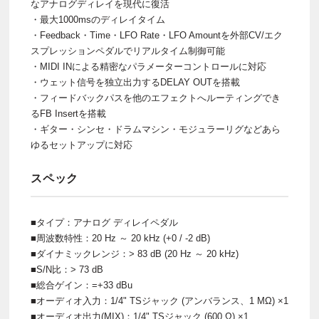
なアナログディレイを現代に復活
・最大1000msのディレイタイム
・Feedback・Time・LFO Rate・LFO Amountを外部CV/エク
スプレッションペダルでリアルタイム制御可能
・MIDI INによる精密なパラメーターコントロールに対応
・ウェット信号を独立出力するDELAY OUTを搭載
・フィードバックパスを他のエフェクトへルーティングでき
るFB Insertを搭載
・ギター・シンセ・ドラムマシン・モジュラーリグなどあら
ゆるセットアップに対応
スペック
■タイプ：アナログ ディレイペダル
■周波数特性：20 Hz ～ 20 kHz (+0 / -2 dB)
■ダイナミックレンジ：> 83 dB (20 Hz ～ 20 kHz)
■S/N比：> 73 dB
■総合ゲイン：=+33 dBu
■オーディオ入力：1/4" TSジャック (アンバランス、1 MΩ) ×1
■オーディオ出力(MIX)：1/4" TSジャック (600 Ω) ×1