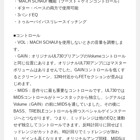
・“MACH SCHAU!”機能（ブースト＋ゲインコントロール）
・ギター・ベースの両方で使用可能
・3バンドEQ
・トゥルーバイパスリレースイッチング
■コントロール
・VOL：MACH SCHAU!を使用しないときの音量を調整しま
す。
・GAIN：オリジナルUL730プリアンプのVolumeコントロール
と同じ位置にあります。オリジナルUL730アンプにはマスター
ボリュームはありませんでした。GAINコントロールを低くす
るとクリーントーン、12時付近からFETセクションが歪みは
じめます。
・MIDS：音作りに最も重要なコントロールです。UL730では
MIDSコントロールがトーンスタックから独立し、シグナルは
Volume（GAIN）の前にMIDSを通していました。その後に
BASS、TREBLEコントロールを持つスペシャルゲインステー
ジへとつながります。つまり、ミッドレンジは他のEQと連動
せず独立してコントロールできます。反時計回りに回せばミ
ッドレンジがカットされ、時計回りでミッドレンジが加わ
り、ゲインも高くなります。オリジナルアンプ同様、MIDSは