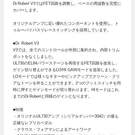
Dr.Robert V3ではFET回路を調整し、ベースの周波数を完璧に
カバーします。
オリジナルアンプに近い優れたコンポーネントを使用し、ト
ゥルーバイパスリレースイッチングを採用しています。
■Dr. Robert V3
V3では、全てのコントロールが外部に集約され、内部トリム
ポットをなくしました。
UL730のEL84パワーステージを再現するFET回路を改良し、
ゲイン切り替えができるLO/HI GAINモードを追加しました。
LOモードでは様々なギターやピックアップでクリーン・クリ
アなトーンを作ることができます。2つのフットスイッチを同
時に押すとゲインモードが切り替わります。HIモードはこれ
までのDr.Robertと同様のゲインとなります。
■特徴
・オリジナルUL730アンプ（シリアルナンバー3042）の最も
正確なレプリカペダル
・クラウス・フォアマンによるアートワーク