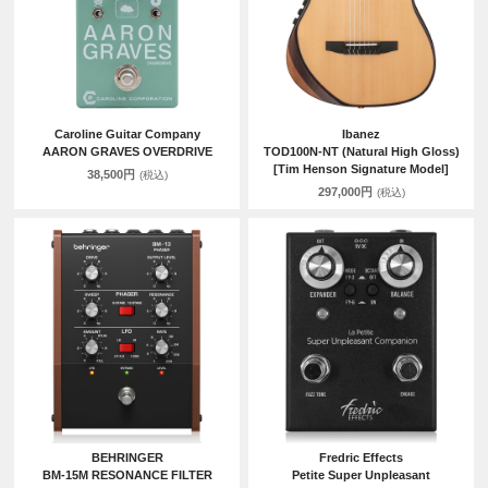
Caroline Guitar Company
Ibanez
AARON GRAVES OVERDRIVE
TOD100N-NT (Natural High Gloss)
[Tim Henson Signature Model]
38,500円
(税込)
297,000円
(税込)
BEHRINGER
Fredric Effects
BM-15M RESONANCE FILTER
Petite Super Unpleasant