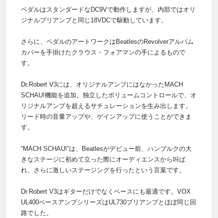
ペダルはスタンダードなDC9Vで動作しますが、内部ではオリ
ジナルプリアンプと同じ18VDCで駆動しています。
さらに、ペダルのアートワークはBeatlesのRevolverアルバム
カバーを手掛けたクラウス・フォアマンの手によるもので
す。
Dr.Robert V3には、オリジナルアンプにはなかったMACH
SCHAU!機能を追加。独立したボリュームコントロールで、オ
リジナルアンプを超えるサチュレーションを生み出します。
リード時の音量アップや、ゲインアップに使うことができま
す。
“MACH SCHAU!”は、Beatlesがデビュー前、ハンブルクの大
きなステージに初めて立った際にオーディエンスから叫ば
れ、さらに激しいステージングを行ったという言葉です。
Dr.Robert V3はギターだけでなくベースにも最適です。VOX
UL400ベースアンプシリーズはUL730プリアンプとほぼ同じ回
路でした。