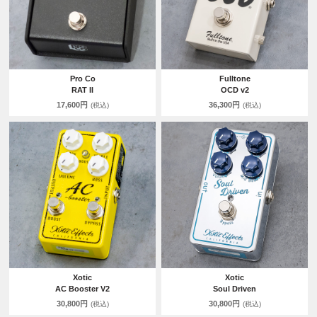
Pro Co
Fulltone
RAT II
OCD v2
17,600円
36,300円
(税込)
(税込)
Xotic
Xotic
AC Booster V2
Soul Driven
30,800円
30,800円
(税込)
(税込)