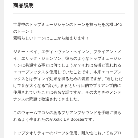
商品説明
世界中のトップミュージシャンのトーンを担ったを名機EP-3
のトーン！
素晴らしいトーンはここから始まります！
ジミー・ペイ、エディ・ヴァン・ヘイレン、ブライアン・メ
イ、エリック・ジョンソン、彼らのようなトップミュージシ
ャンに共通する事とは何でしょうか？それは名機と言われる
エコープレックスを使用していたことです。本来エコープレ
ックスとはディレイ効果を得るための装置ですが、“通しただ
けで音が太くなる”“音がしまる”という目的でプリアンプ的に
使用されていたことは有名な話ですが、その大きさやメンテ
ナンスの問題で敬遠されてきました。
このウォームでコシのあるプリアンプサウンドを手軽に得ら
れるよう生まれたのがXotic EP Boosterです。
トップクオリティーのパーツを使用、耐久性においてもプロ