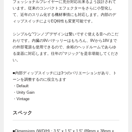
フェッショナルプレイヤーに充分対応出来るよう設計されて
います。従来のコンパクトエフェクターをさらに小型化し
て、近年のスリム化する機材事情にも対応します。内部のデ
ィップスイッチによりEQ特性も変更可能です。
シンプルな”ワンノブ“デザインは繋いですぐ使える音へのこだ
わりです。内臓の9Vバテッリーはもちろん、9Vから18Vまで
の外部電源も使用できるので、余裕のヘッドルームであらゆ
る楽器に対応します。往年の”マジック“を是非堪能してくださ
い。
■内部ディップスイッチには3つのバリエーションがあり、ト
ーンを調整するのに役立ちます
・Default
・Unity Gain
・Vintage
スペック
■Dimensions (W/D/H)：3.5" x 1.5" x 1.5" (89mm x 38mm x