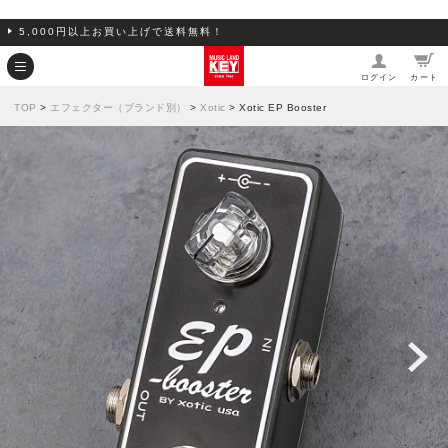
5,000円以上お買い上げで送料無料！
ログイン
カート
TOP
>
エフェクター（ブランド別）
>
Xotic
> Xotic EP Booster