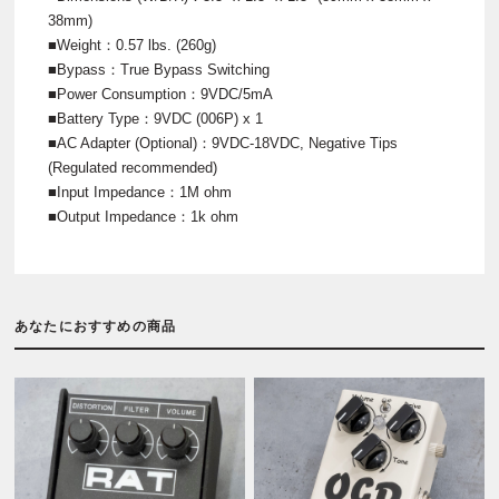
38mm)
■Weight：0.57 lbs. (260g)
■Bypass：True Bypass Switching
■Power Consumption：9VDC/5mA
■Battery Type：9VDC (006P) x 1
■AC Adapter (Optional)：9VDC-18VDC, Negative Tips
(Regulated recommended)
■Input Impedance：1M ohm
■Output Impedance：1k ohm
あなたにおすすめの商品