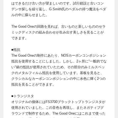
はできるだけ古い方が望ましいのです。試行錯誤と古いコン
デンサ探しを繰り返し、G.Smith氏のペダルの持つ魔法をペダ
ルの中に蘇らせました。
The Good Oneの回路を見れば、古いものと新しいもののセラ
ミックディスクの組み合わせが生み出す美しさを見ることが
できます。
■抵抗
The Good Oneの制作にあたり、NOSカーボンコンポジション
抵抗を使用することにしました。しかし、2ヶ所に“一般的でな
い”値の抵抗が使用されていたため、その部分のみミルスペッ
クのメタルフィルム抵抗を使用しています。基板を見ると、
クラシカルなカーボンコンポジションの中に水色に輝く2つの
抵抗を見ることができます。
■トランジスタ
オリジナルの個体にはFS3700ブラックトップトランジスタが
使用されていました。この音色を再現し、またネガティブグ
ラウンドで制作するため、The Good Oneにはこれまで使った