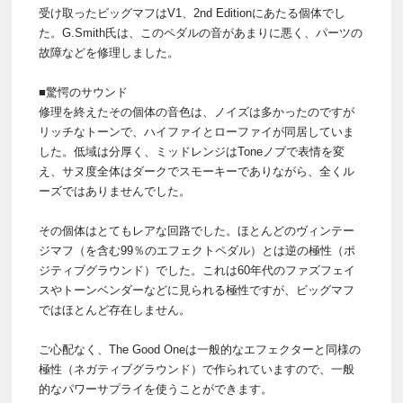
受け取ったビッグマフはV1、2nd Editionにあたる個体でし
た。G.Smith氏は、このペダルの音があまりに悪く、パーツの
故障などを修理しました。
■驚愕のサウンド
修理を終えたその個体の音色は、ノイズは多かったのですが
リッチなトーンで、ハイファイとローファイが同居していま
した。低域は分厚く、ミッドレンジはToneノブで表情を変
え、サヌ度全体はダークでスモーキーでありながら、全くル
ーズではありませんでした。
その個体はとてもレアな回路でした。ほとんどのヴィンテー
ジマフ（を含む99％のエフェクトペダル）とは逆の極性（ポ
ジティブグラウンド）でした。これは60年代のファズフェイ
スやトーンベンダーなどに見られる極性ですが、ビッグマフ
ではほとんど存在しません。
ご心配なく、The Good Oneは一般的なエフェクターと同様の
極性（ネガティブグラウンド）で作られていますので、一般
的なパワーサプライを使うことができます。