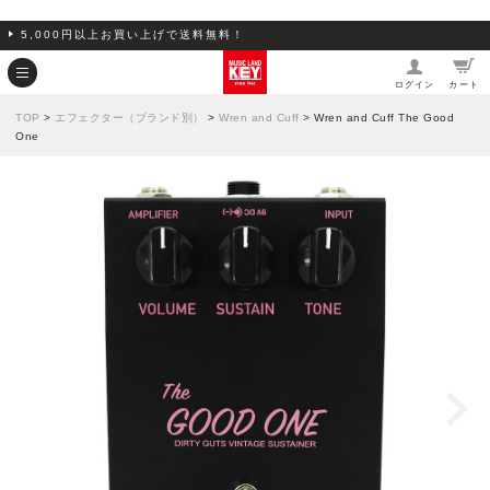
5,000円以上お買い上げで送料無料！
ログイン
カート
TOP
>
エフェクター（ブランド別）
>
Wren and Cuff
> Wren and Cuff The Good
One