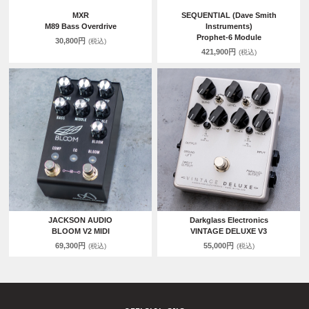
MXR
SEQUENTIAL (Dave Smith
M89 Bass Overdrive
Instruments)
Prophet-6 Module
30,800円
(税込)
421,900円
(税込)
JACKSON AUDIO
Darkglass Electronics
BLOOM V2 MIDI
VINTAGE DELUXE V3
69,300円
55,000円
(税込)
(税込)