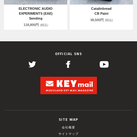
ELECTRONIC AUDIO
Catalinbread
EXPERIMENTS (EAE)
CB Paint
Sending
38,500円
(税込)
118,800円
(税込)
OFFICIAL SNS
SITE MAP
会社概要
サイトマップ