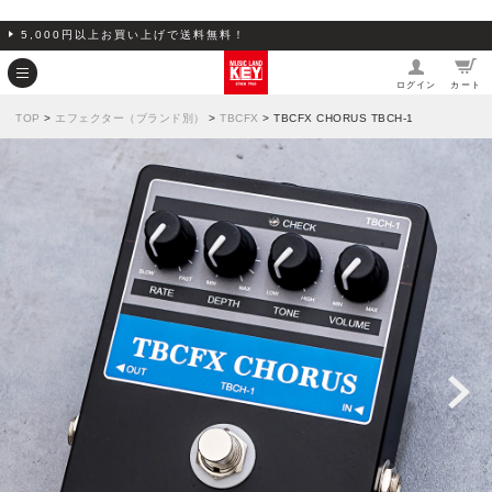
5,000円以上お買い上げで送料無料！
ログイン
カート
TOP
>
エフェクター（ブランド別）
>
TBCFX
> TBCFX CHORUS TBCH-1