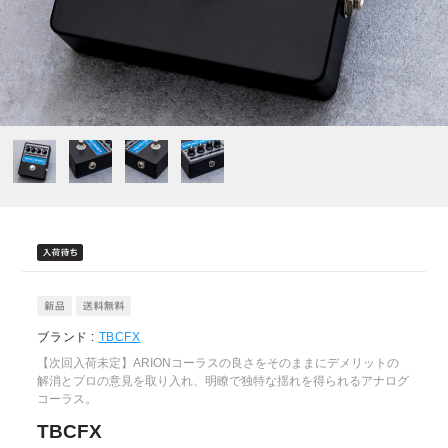
ブランド :
TBCFX
【次回入荷未定】ARIONコーラスの良さをそのままにデメリットの
解消とプロの意見を取り入れ、明瞭で独特な揺れを得られるアナログ
コーラス。
TBCFX