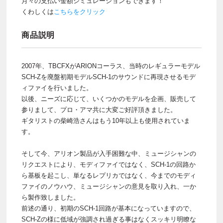
月々の支払い金額シミュレーションもできます！
くわしくは
こちらをクリック
商品説明
2007年、TBCFXがARIONコーラス、当時のレギュラーモデル
SCH-Zを廃盤初期モデルSCH-1のサウンドに再現させるモデ
ィファイを行いました。
以後、ニーズに応じて、いくつかのモデルを企画、販売して
参りまして、プロ・アマ共に大変ご好評頂きました。
ギタリストの柴崎浩さんはもう10年以上も使用されていま
す。
そして今、アリオン製品が入手困難な中、ミュージシャンの
リクエストにより、モディファイではなく、SCH-1の回路か
ら基板を起こし、単なるレプリカではなく、今までのモディ
ファイのノウハウ、ミュージシャンの意見を取り入れ、一か
ら製作致しました。
前述の通り、初期のSCH-1回路が基本になっていますので、
SCH-Zの様に低域が強調され過ぎる事はなくスッキリ明瞭な