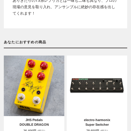
ありきたりのTS系レプリカとは一味も二味も異なり、プロの
現場の意見を取り入れ、アンサンブルに絶妙の存在感を出し
てくれます！
あなたにおすすめの商品
JHS Pedals
electro-harmonix
DOUBLE DRAGON
Super Switcher
26,400円
78,650円
(税込)
(税込)