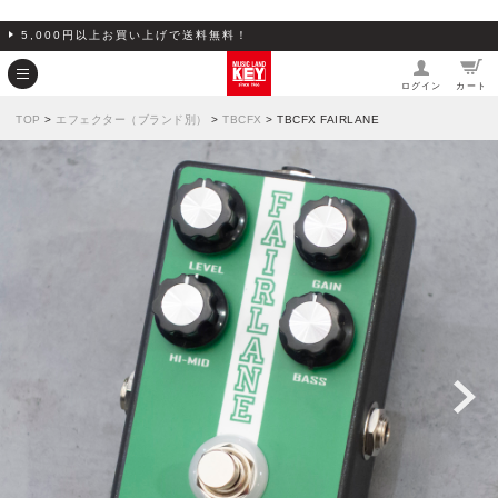
5,000円以上お買い上げで送料無料！
ログイン
カート
TOP
>
エフェクター（ブランド別）
>
TBCFX
> TBCFX FAIRLANE