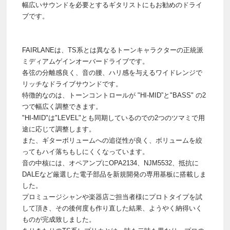
幅広いサウンドを必要とするギタリストにもお勧めのドライ
ブです。
FAIRLANEは、TS系とは異なるトーンキャラクターの正統派
ミディアムゲインオーバードライブです。
各弦の分離感良く、音の腰、ハリ感を与えるワイドレンジで
リッチなドライブサウンドです。
特徴的なのは、トーンコントロールが "HI-MID”と"BASS" の2
つで幅広く調整できます。
"HI-MID"は"LEVEL"とも同期しているのでの2つのツマミで用
途に応じて調整します。
また、ギターボリュームへの追従性が良く、ボリュームを絞
ってもハイ落ちもしにくくなっています。
音の中核には、オペアンプにOPA2134、NJM5532、抵抗に
DALEなど厳選した電子部品を新規開発の専用基板に搭載しま
した。
プロミュージシャンや楽器店ご担当者様にプロトタイプを試
して頂き、その後何度も作り直した結果、ようやく納得いく
ものが完成致しました。