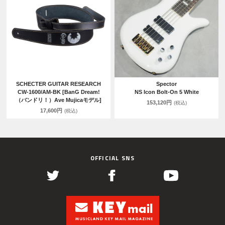
SCHECTER GUITAR RESEARCH
Spector
CW-1600/AM-BK [BanG Dream!
NS Icon Bolt-On 5 White
（バンドリ！）Ave Mujicaモデル]
153,120円
(税込)
17,600円
(税込)
OFFICIAL SNS