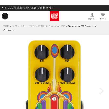
5,000円以上お買い上げで送料無料！
ログイン
カート
TOP
>
エフェクター（ブランド別）
>
Seamoon FX
> Seamoon FX Seamoon
Octatron