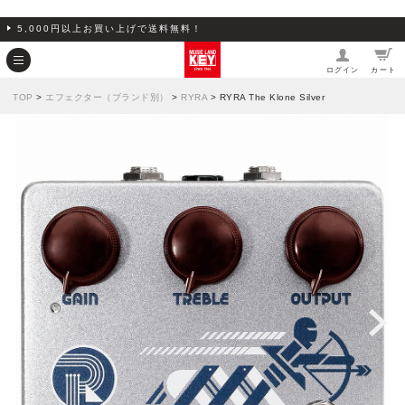
5,000円以上お買い上げで送料無料！
ログイン
カート
TOP
>
エフェクター（ブランド別）
>
RYRA
> RYRA The Klone Silver