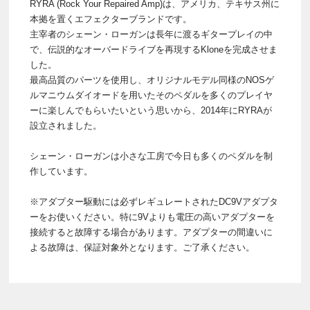
RYRA (Rock Your Repaired Amp)は、アメリカ、テキサス州に
本拠を置くエフェクターブランドです。
主宰者のシェーン・ローガンは長年に渡るギタープレイの中
で、伝説的なオーバードライブを再現するKloneを完成させま
した。
最高品質のパーツを使用し、オリジナルモデル同様のNOSゲ
ルマニウムダイオードを用いたそのペダルを多くのプレイヤ
ーに楽しんでもらいたいという思いから、2014年にRYRAが
設立されました。
シェーン・ローガンは小さな工房で今日も多くのペダルを制
作しています。
※アダプター駆動には必ずレギュレートされたDC9Vアダプタ
ーをお使いください。特に9Vよりも電圧の高いアダプターを
接続すると故障する場合があります。アダプターの間違いに
よる故障は、保証対象外となります。ご了承ください。