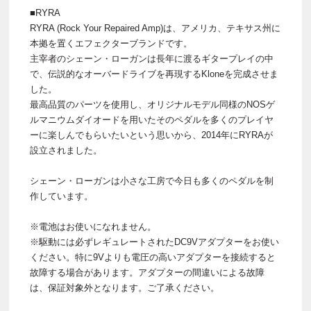
■RYRA
RYRA (Rock Your Repaired Amp)は、アメリカ、テキサス州に
本拠を置くエフェクターブランドです。
主宰者のシェーン・ローガンは長年に渡るギタープレイの中
で、伝説的なオーバードライブを再現するKloneを完成させま
した。
最高品質のパーツを使用し、オリジナルモデル同様のNOSゲ
ルマニウムダイオードを用いたそのペダルを多くのプレイヤ
ーに楽しんでもらいたいという思いから、2014年にRYRAが
設立されました。
シェーン・ローガンは小さな工房で今日も多くのペダルを制
作しています。
※電池はお使いになれません。
※駆動には必ずレギュレートされたDC9Vアダプターをお使い
ください。特に9Vよりも電圧の高いアダプターを接続すると
故障する場合があります。アダプターの間違いによる故障
は、保証対象外となります。ご了承ください。