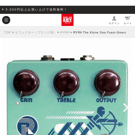
5,000円以上お買い上げで送料無料！
ログイン
カート
TOP
>
エフェクター（ブランド別）
>
RYRA
> RYRA The Klone Sea Foam Green