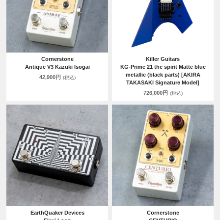
Cornerstone
Killer Guitars
Antique V3 Kazuki Isogai
KG-Prime 21 the spirit Matte blue
metallic (black parts) [AKIRA
42,900円
(税込)
TAKASAKI Signature Model]
726,000円
(税込)
EarthQuaker Devices
Cornerstone