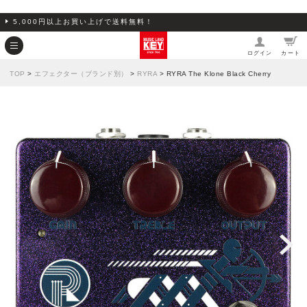
5,000円以上お買い上げで送料無料！
ログイン
カート
TOP
>
エフェクター（ブランド別）
>
RYRA
> RYRA The Klone Black Cherry