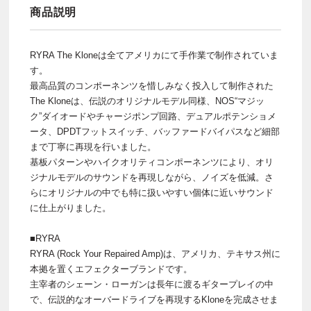
商品説明
RYRA The Kloneは全てアメリカにて手作業で制作されていま
す。
最高品質のコンポーネンツを惜しみなく投入して制作された
The Kloneは、伝説のオリジナルモデル同様、NOS“マジッ
ク”ダイオードやチャージポンプ回路、デュアルポテンショメ
ータ、DPDTフットスイッチ、バッファードバイパスなど細部
まで丁寧に再現を行いました。
基板パターンやハイクオリティコンポーネンツにより、オリ
ジナルモデルのサウンドを再現しながら、ノイズを低減。さ
らにオリジナルの中でも特に扱いやすい個体に近いサウンド
に仕上がりました。
■RYRA
RYRA (Rock Your Repaired Amp)は、アメリカ、テキサス州に
本拠を置くエフェクターブランドです。
主宰者のシェーン・ローガンは長年に渡るギタープレイの中
で、伝説的なオーバードライブを再現するKloneを完成させま