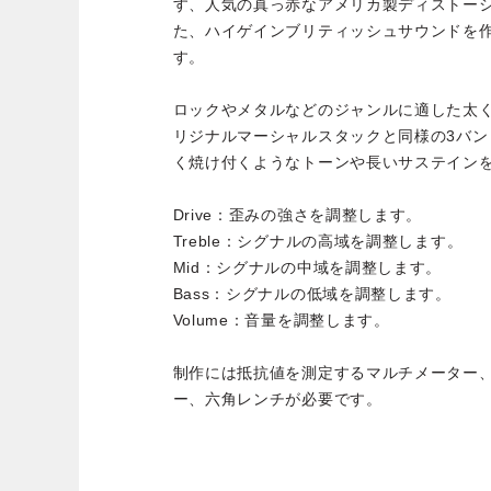
す、人気の真っ赤なアメリカ製ディストーシ
た、ハイゲインブリティッシュサウンドを
す。
ロックやメタルなどのジャンルに適した太
リジナルマーシャルスタックと同様の3バ
く焼け付くようなトーンや長いサステイン
Drive：歪みの強さを調整します。
Treble：シグナルの高域を調整します。
Mid：シグナルの中域を調整します。
Bass：シグナルの低域を調整します。
Volume：音量を調整します。
制作には抵抗値を測定するマルチメーター
ー、六角レンチが必要です。