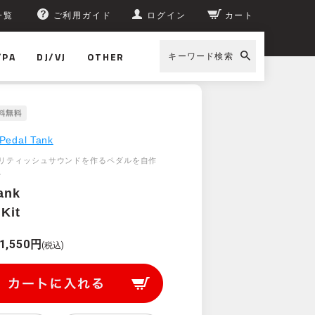
一覧
ご利用ガイド
ログイン
カート
/PA
DJ/VJ
OTHER
キーワード検索
Pedal Tank
リティッシュサウンドを作るペダルを自作
。
ank
Kit
1,550円
(税込)