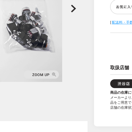
[
配送料・手
取扱店舗
商品の在庫に
メーカーより
品をご用意で
店舗の在庫状