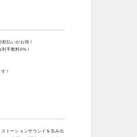
分割払いがお得！
金利手数料0%！
ます！
のディストーションサウンドを生み出