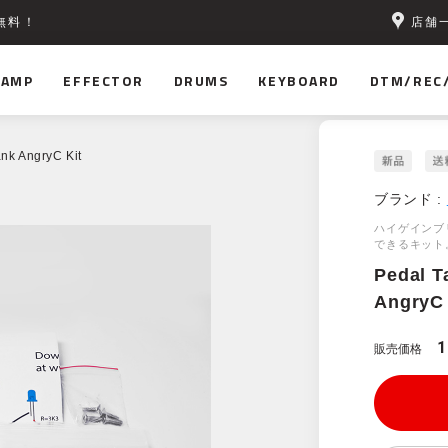
店舗
無料！
AMP
EFFECTOR
DRUMS
KEYBOARD
DTM/REC
nk AngryC Kit
ブランド :
ハイゲインブ
できるキット
Pedal T
AngryC 
1
販売価格