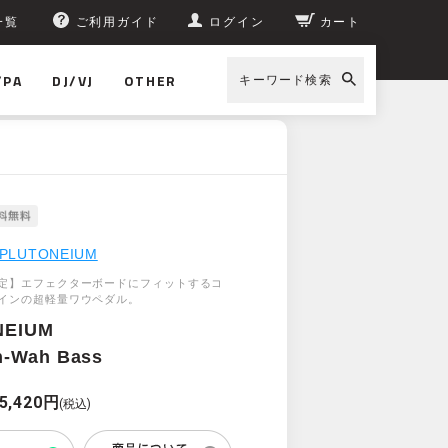
一覧
ご利用ガイド
ログイン
カート
/PA
DJ/VJ
OTHER
キーワード検索
PLUTONEIUM
定】エフェクターボードにフィットするコ
インの超軽量ワウペダル。
NEIUM
h-Wah Bass
5,420円
(税込)