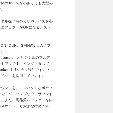
本体のサイズが小さくても大型の
す。
ペダル操作時のガリやノイズを心
エフェクトがONになる、スト
NTOUR、GAINの3つのノブ
す。
toneiumオリジナルのフルア
ントワウです。インダクタもヴィ
neiumオリジナル設計です。さ
スペックを採用しています。
サウンドを、コンパクトなボディ
ンでアグレッシブなワウサウンド
す。また、高品質バッファーを内
パスサウンドも大きな特徴です。