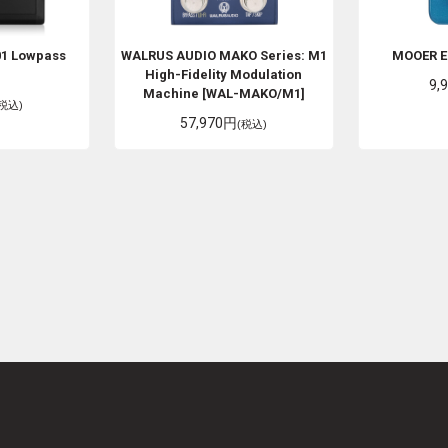
01 Lowpass
WALRUS AUDIO
MAKO Series: M1
MOOER
E
High-Fidelity Modulation
9,
Machine [WAL-MAKO/M1]
(税込)
57,970円
(税込)