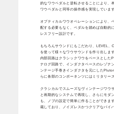
的なワウペダルと逆転させることにより、
ワウペダルと同等の操作感を実現していま
オプティカルワウオペレーションにより、
配する必要もなく、ペダルを踏めば自動的に
レスフリー設計です。
もちろんサウンドにもこだわり、LEVEL、CO
を使って様々なワウサウンドを作り出しま
内部回路はクラシックワウをベースとしたPlu
ナログ回路で、インダクタベースのレゾナ
ンテージ手巻きインダクタを元にしたPluto
らに各部のコンポーネンツにはミリタリー
クラシカルでスムーズなヴィンテージワウ
と画期的なシステムで再現し、さらにモダ
も、ノブの設定で簡単に作ることができま
蔵しており、ノイズレスかつクリアなバイ