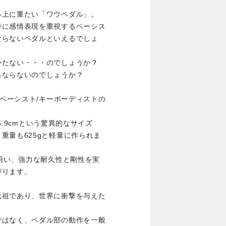
る上に重たい「ワウペダル」。
特に感情表現を重視するベーシス
ならないペダルといえるでしょ
かたない・・・のでしょうか？
もならないのでしょうか？
は、そんなベーシスト/キーボーディストの
約5.9cmという驚異的なサイズ
重量も625gと軽量に作られま
を用い、強力な耐久性と剛性を実
がります。
元祖であり、世界に衝撃を与えた
ではなく、ペダル部の動作を一般