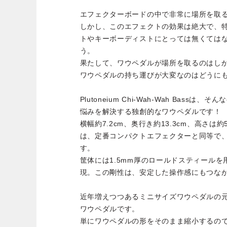
エフェクターボードの中で非常に場所を取
しかし、このエフェクトの効果は絶大で、
トやキーボーディストにとっては無くては
う。
果たして、ワウペダルが場所を取るのはし
ワウペダルの持ち運びが大変なのはどうに
Plutoneium Chi-Wah-Wah Bass
悩みを解決する独創的なワウペダルです！
横幅約7.2cm、奥行き約13.3cm、高さは
は、定番コンパクトエフェクターと同等で、
す。
筐体には1.5mm厚のロールドスティール
現。この剛性は、安定した操作感にもつな
近年増えつつあるミニサイズワウペダルの
ワウペダルです。
単にワウペダルの形をそのまま縮小するの