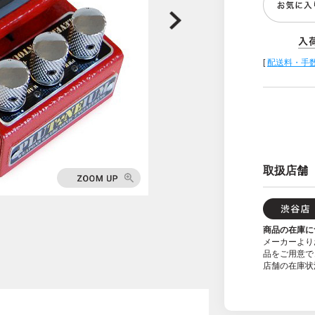
[
配送料・手
取扱店舗
商品の在庫に
メーカーより
品をご用意で
店舗の在庫状