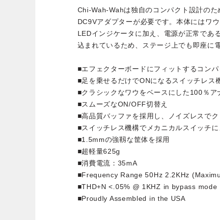
Chi-Wah-Wahは独自のコンパクト設計
DC9Vアダプターが必要です。本体にはワウ
LEDインジケータに加え、電源が正常であ
込まれているため、ステージ上でも即座に
■エフェクターボードにフィットするコンパ
■足を乗せるだけでONになるスイッチレス
■クラシックなワウをベースにした100％ア
■スムーズなON/OFF切替え
■高品質バッファを採用し、ノイズレスでク
■スイッチレス機構でメカニカルスイッチに
■1.5mmの強靱な筐体を採用
■超軽量625g
■消費電流：35mA
■Frequency Range 50Hz 2.2KHz (Maximu
■THD+N <.05% @ 1KHZ in bypass mode
■Proudly Assembled in the USA