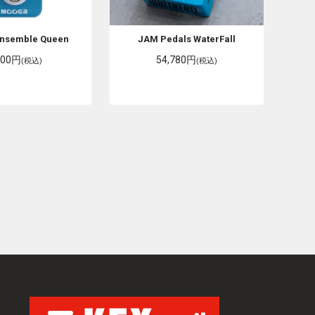
nsemble Queen
JAM Pedals
WaterFall
900円
54,780円
(税込)
(税込)