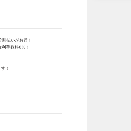
分割払いがお得！
金利手数料0%！
ます！