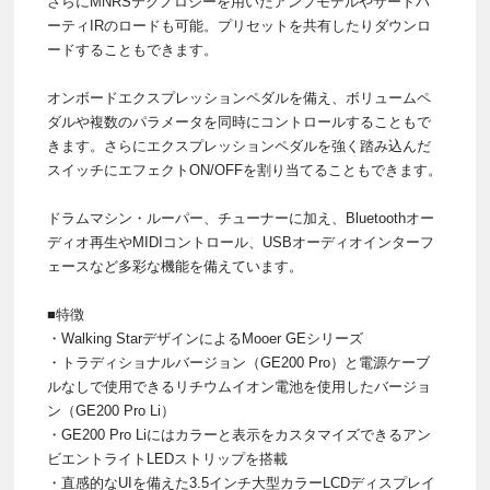
さらにMNRSテクノロジーを用いたアンプモデルやサードパ
ーティIRのロードも可能。プリセットを共有したりダウンロ
ードすることもできます。
オンボードエクスプレッションペダルを備え、ボリュームペ
ダルや複数のパラメータを同時にコントロールすることもで
きます。さらにエクスプレッションペダルを強く踏み込んだ
スイッチにエフェクトON/OFFを割り当てることもできます。
ドラムマシン・ルーパー、チューナーに加え、Bluetoothオー
ディオ再生やMIDIコントロール、USBオーディオインターフ
ェースなど多彩な機能を備えています。
■特徴
・Walking StarデザインによるMooer GEシリーズ
・トラディショナルバージョン（GE200 Pro）と電源ケーブ
ルなしで使用できるリチウムイオン電池を使用したバージョ
ン（GE200 Pro Li）
・GE200 Pro Liにはカラーと表示をカスタマイズできるアン
ビエントライトLEDストリップを搭載
・直感的なUIを備えた3.5インチ大型カラーLCDディスプレイ