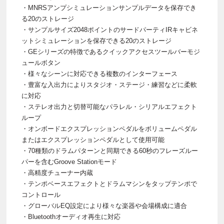
・MNRSアンプシミュレーションサンプルデータを保存でき
る20のストレージ
・サンプルサイズ2048ポイントのサードパーティIRキャビネ
ットシミュレーションを保存できる20のストレージ
・GEシリーズの特徴であるクイックアクセスツールバーモジ
ュールボタン
・様々なシーンに対応できる複数のインターフェース
・豊富な入出力によりスタジオ・ステージ・練習などに柔軟
に対応
・ステレオ出力と切替可能なパラレル・シリアルエフェクト
ループ
・オンボードエクスプレッションペダルをボリュームペダル
またはエクスプレッションペダルとして使用可能
・70種類のドラムパターンと同期できる60秒のフレーズルー
パーを含むGroove Stationモード
・高精度チューナー内蔵
・テンポベースエフェクトとドラムマシンをタップテンポで
コントロール
・グローバルEQ設定により様々な楽器や会場構成に適合
・Bluetoothオーディオ再生に対応