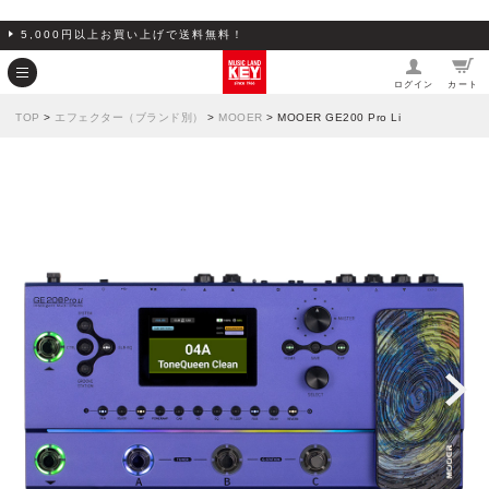
5,000円以上お買い上げで送料無料！
ログイン
カート
TOP
>
エフェクター（ブランド別）
>
MOOER
> MOOER GE200 Pro Li