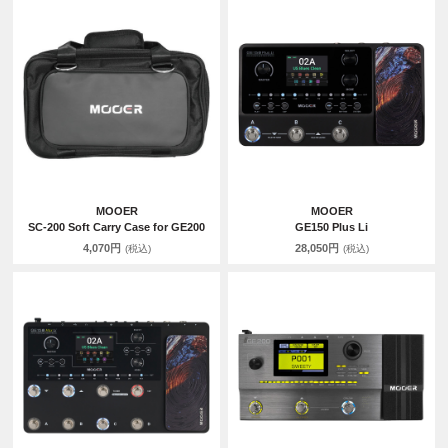
MOOER
MOOER
SC-200 Soft Carry Case for GE200
GE150 Plus Li
4,070円
28,050円
(税込)
(税込)