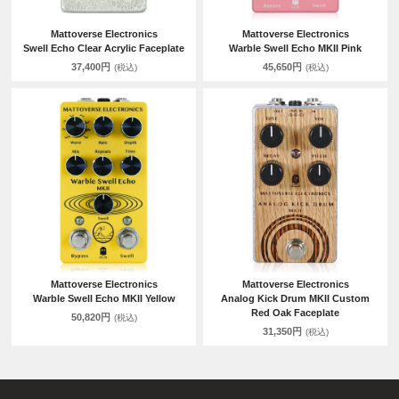
Mattoverse Electronics
Mattoverse Electronics
Swell Echo Clear Acrylic Faceplate
Warble Swell Echo MKII Pink
37,400円
45,650円
(税込)
(税込)
Mattoverse Electronics
Mattoverse Electronics
Warble Swell Echo MKII Yellow
Analog Kick Drum MKII Custom
Red Oak Faceplate
50,820円
(税込)
31,350円
(税込)