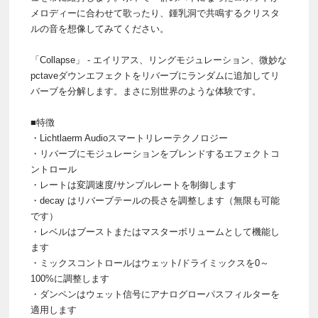
メロディーに合わせて歌ったり、鍾乳洞で共鳴するクリスタ
ルの音を想像してみてください。
「Collapse」 - エイリアス、リングモジュレーション、微妙な
pctaveダウンエフェクトをリバーブにランダムに追加してリ
バーブを分解します。まさに別世界のような体験です。
■特徴
・Lichtlaerm Audioスマートリレーテクノロジー
・リバーブにモジュレーションをブレンドするエフェクトコ
ントロール
・レートは変調速度/サンプルレートを制御します
・decay はリバーブテールの長さを調整します（無限も可能
です）
・レベルはブーストまたはマスターボリュームとして機能し
ます
・ミックスコントロールはウェット/ドライミックスを0～
100%に調整します
・ダンペンはウェット信号にアナログローパスフィルターを
適用します