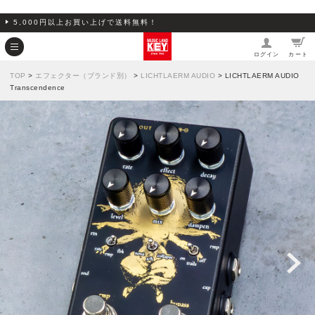
5,000円以上お買い上げで送料無料！
ログイン
カート
TOP
>
エフェクター（ブランド別）
>
LICHTLAERM AUDIO
> LICHTLAERM AUDIO
Transcendence