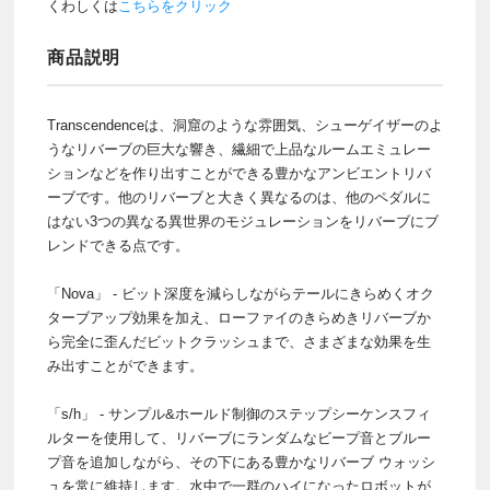
くわしくは
こちらをクリック
商品説明
Transcendenceは、洞窟のような雰囲気、シューゲイザーのよ
うなリバーブの巨大な響き、繊細で上品なルームエミュレー
ションなどを作り出すことができる豊かなアンビエントリバ
ーブです。他のリバーブと大きく異なるのは、他のペダルに
はない3つの異なる異世界のモジュレーションをリバーブにブ
レンドできる点です。
「Nova」 - ビット深度を減らしながらテールにきらめくオク
ターブアップ効果を加え、ローファイのきらめきリバーブか
ら完全に歪んだビットクラッシュまで、さまざまな効果を生
み出すことができます。
「s/h」 - サンプル&ホールド制御のステップシーケンスフィ
ルターを使用して、リバーブにランダムなビープ音とブルー
プ音を追加しながら、その下にある豊かなリバーブ ウォッシ
ュを常に維持します。水中で一群のハイになったロボットが