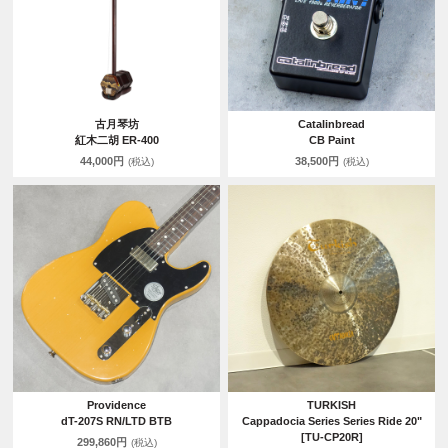
古月琴坊
Catalinbread
紅木二胡 ER-400
CB Paint
44,000円
38,500円
(税込)
(税込)
Providence
TURKISH
dT-207S RN/LTD BTB
Cappadocia Series Series Ride 20"
[TU-CP20R]
299,860円
(税込)