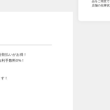
品をご用意で
店舗の在庫状
分割払いがお得！
金利手数料0%！
ます！