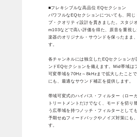
■フレキシブルな高品位 EQセクション
パワフルなEQセクションについても、同じ
プ・クオリティ設計を貫きました。スタジ
m103などで高い評価を得た、原音を重視
楽器のオリジナル・サウンドを保ったまま
す。
各チャンネルには独立したEQセクションが設けられ、
ンドEQセクションを備えます。Mid帯域
可変帯域を70Hz～8kHzまで拡大したこ
にも、最適なサウンド補正を提供します。
帯域可変式のハイパス・フィルター（ロー
トリートメントだけでなく、モードを切り替える
う広帯域を持つノッチ・フィルターとして
予期せぬフィードバックやノイズ対策にも
す。