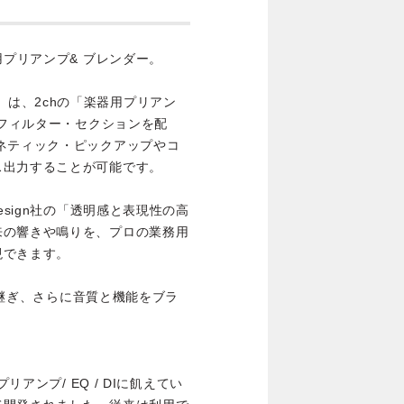
用プリアンプ& ブレンダー。
ス 2）は、2chの「楽器用プリアン
/フィルター・セクションを配
ネティック・ピックアップやコ
ス出力することが可能です。
esign社の「透明感と表現性の高
来の響きや鳴りを、プロの業務用
現できます。
引き継ぎ、さらに音質と機能をブラ
リアンプ/ EQ / DIに飢えてい