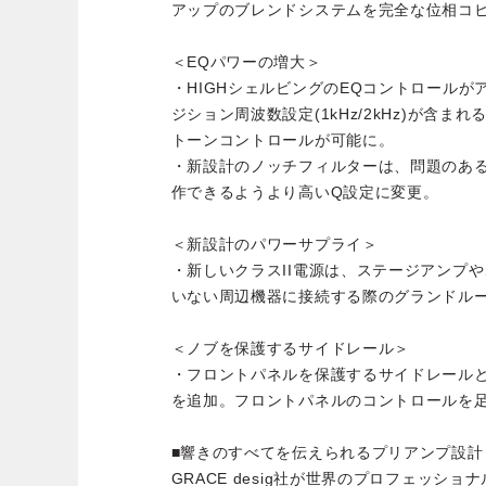
アップのブレンドシステムを完全な位相コ
＜EQパワーの増大＞
・HIGHシェルビングのEQコントロールが
ジション周波数設定(1kHz/2kHz)が含
トーンコントロールが可能に。
・新設計のノッチフィルターは、問題のあ
作できるようより高いQ設定に変更。
＜新設計のパワーサプライ＞
・新しいクラスII電源は、ステージアンプ
いない周辺機器に接続する際のグランドル
＜ノブを保護するサイドレール＞
・フロントパネルを保護するサイドレール
を追加。フロントパネルのコントロールを
■響きのすべてを伝えられるプリアンプ設計
GRACE desig社が世界のプロフェッシ