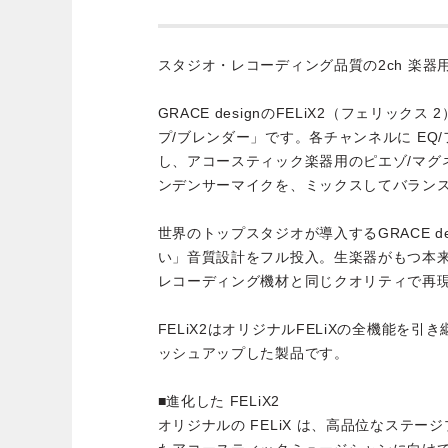
スタジオ・レコーディング品質の2ch 楽器
GRACE designのFELiX2（フェリック
プ/ブレンダー」です。各チャンネルに EQ
し、アコースティック楽器用のピエゾ/マグ
ンデンサーマイクを、ミックスしてバラン
世界のトップスタジオが導入するGRACE d
い」音質設計をフル投入。生楽器がもつ本
レコーディング機材と同じクオリティで再
FELiX2はオリジナルFELiXの全機能を
ッシュアップした製品です。
■進化した FELiX2
オリジナルの FELiX は、高品位なステージプ