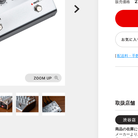
2
販売価格
[
配送料・手
取扱店舗
商品の在庫に
メーカーより