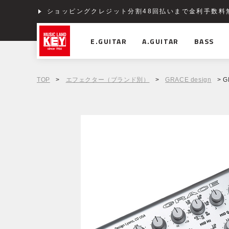
ショッピングクレジット分割48回払いまで金利手数料
E.GUITAR
A.GUITAR
BASS
TOP
>
エフェクター（ブランド別）
>
GRACE design
> G