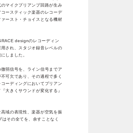
式のマイクプリアンプ回路が生み
アコースティック楽器のレコーデ
ファースト・チョイスとなる機材
ACE designのレコーディン
採用され、スタジオ録音レベルの
能にしました。
の微弱信号を、ライン信号までア
が不可欠であり、その過程で多く
レコーディングにおいてプリアン
て『大きくサウンドが変化する』
な高域の表現性、楽器が空気を振
ンプはその全てを、余すことなく