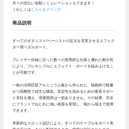
月々の支払い金額シミュレーションもできます！
くわしくは
こちらをクリック
商品説明
すべてのギタリスト/ベーシストの足元を充実させるエフェク
ター用ペダルボード。
プレイヤー目線に沿った数々の実用的な仕様と優れた耐久性
により、フレキシブルにエフェクト・ボードを組み上げるこ
とが可能です。
一枚の冷間圧延アルミニウム板から作られた、独創的で軽量
かつ高剛性で頑丈な構造。安定性を高めるための垂直サポー
ト支柱を備え、溶接箇所は一切ありません。その結果、完全
にフラットでねじれに強い表面を実現し、端から端まで使用
できます。
革新的なスロット設計により、すべてのケーブルをボード表