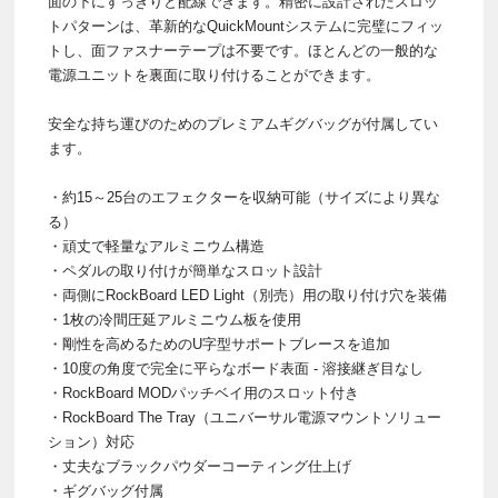
面の下にすっきりと配線できます。精密に設計されたスロッ
トパターンは、革新的なQuickMountシステムに完璧にフィッ
トし、面ファスナーテープは不要です。ほとんどの一般的な
電源ユニットを裏面に取り付けることができます。
安全な持ち運びのためのプレミアムギグバッグが付属してい
ます。
・約15～25台のエフェクターを収納可能（サイズにより異な
る）
・頑丈で軽量なアルミニウム構造
・ペダルの取り付けが簡単なスロット設計
・両側にRockBoard LED Light（別売）用の取り付け穴を装備
・1枚の冷間圧延アルミニウム板を使用
・剛性を高めるためのU字型サポートブレースを追加
・10度の角度で完全に平らなボード表面 - 溶接継ぎ目なし
・RockBoard MODパッチベイ用のスロット付き
・RockBoard The Tray（ユニバーサル電源マウントソリュー
ション）対応
・丈夫なブラックパウダーコーティング仕上げ
・ギグバッグ付属