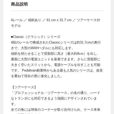
商品説明
4レール ／ 傾斜あり ／ 61 cm x 31.7 cm ／ ツアーケース付
モデル
■Classic（クラシック）シリーズ
4段のレールで構成されたClassicシリーズは約31.7cmの奥行
きで、大型のWAHペダルにも対応します。
傾斜を持たせることで背面部に高さ（最大約8cm）を出し、
裏面に大型の電源ユニットを装着できます。さらに背面部に
大きく空いたスリットから、電源ケーブルを出すことも可能
です。 Pedaltrain創業時からある最も人気のシリーズは、改良
を重ねて現在の形に進化しました。
【ツアーケース】
「プロフェッショナル・ツアーケース」の名の通り、ハード
なトランポにも対応できるよう強固にデザインされていま
す。
全ての角には球体のコーナーが取り合付けられ、ケース本体