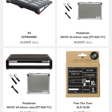
SX
Pedaltrain
SZPB600BK
NOVO 24 w/tour case [PT-N24-TC]
16,500円
38,500円
(税込)
(税込)
Pedaltrain
Free The Tone
NOVO 18 w/tour case [PT-N18-TC]
SLK-SLIM