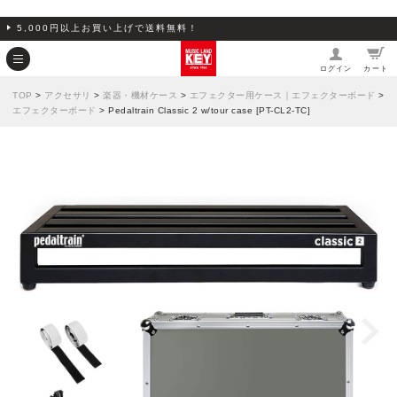
5,000円以上お買い上げで送料無料！
ログイン
カート
TOP
>
アクセサリ
>
楽器・機材ケース
>
エフェクター用ケース｜エフェクターボード
>
エフェクターボード
> Pedaltrain Classic 2 w/tour case [PT-CL2-TC]