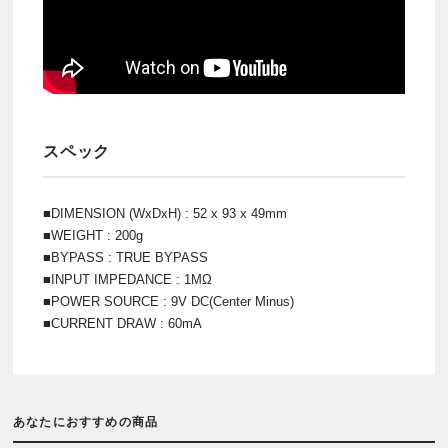
スペック
■DIMENSION (WxDxH) : 52 x 93 x 49mm
■WEIGHT : 200g
■BYPASS : TRUE BYPASS
■INPUT IMPEDANCE : 1MΩ
■POWER SOURCE : 9V DC(Center Minus)
■CURRENT DRAW : 60mA
あなたにおすすめの商品