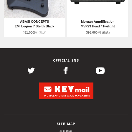
ABASI CONCEPTS
Morgan Amplification
EMI Legion 7 Stelth Black
MVP23 Head / Twilight
451,000円
395,000円
(税込)
(税込)
OFFICIAL SNS
SITE MAP
会社概要