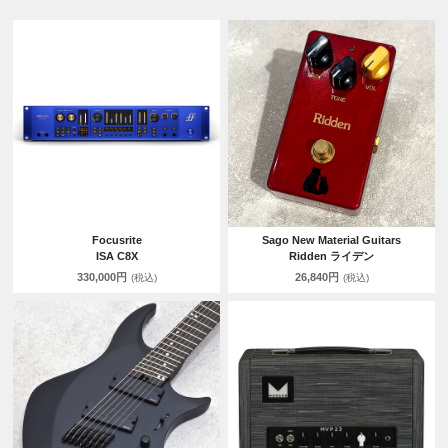
Focusrite
Sago New Material Guitars
ISA C8X
Ridden ライデン
330,000円
26,840円
(税込)
(税込)