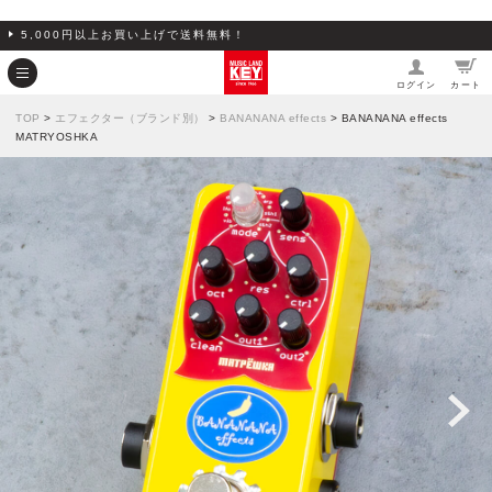
5,000円以上お買い上げで送料無料！
ログイン
カート
TOP
>
エフェクター（ブランド別）
>
BANANANA effects
> BANANANA effects
MATRYOSHKA