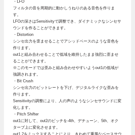
・LFO
フィルタの音を周期的に動かしうねりのある音色を作りま
す。
LFOの深さはSensitivityで調整でき、ダイナミックなシンセサ
ウンドを作ることができます。
・Distortion
シンセ出力を歪ませることでアシッドベースのような音色を
作ります。
out1と組み合わせることで低域を維持したまま強烈に歪ませ
ることができます。
※このモードでは歪みと組み合わせやすいようout1の低域が
強調されます。
・Bit Crush
シンセ出力のビットレートを下げ、デジタルライクな歪みを
作ります。
Sensitivityの調整により、人の声のようなシンセサウンドに変
化します。
・Pitch Shifter
out1に対して、out2のピッチを-4th、デチューン、5th、オク
ターブ上に変化させます。
out1,2をミックスすることにより、きわめて重厚なベースサウ