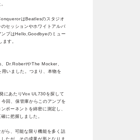
た。
nquerorはBeatlesのスタジオ
ーのセッションやホワイトアルバ
プはHello,Goodbyeのミュー
します。
.RobertやThe Mocker、
プローチを用いました。つまり、本物を
tの開発にあたりVox UL730を探して
した。今回、保管庫からこのアンプを
コンポーネントを綿密に測定し、
正確に把握しました。
ながら、可能な限り機能を多く詰
ましたが、その成果が形となりま