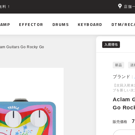
店舗
無料！
AMP
EFFECTOR
DRUMS
KEYBOARD
DTM/REC
lam Guitars Go Rocky Go
ブランド :
【次回入荷未
ブを新しい次
Aclam G
Go Roc
7
販売価格