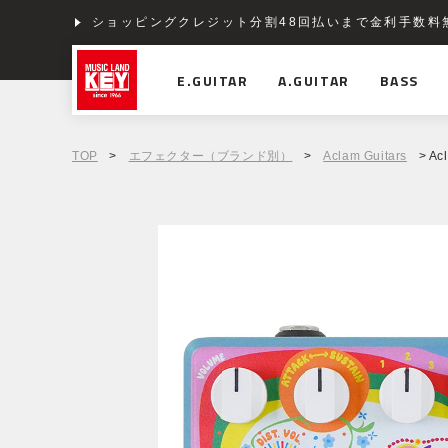
ショッピングクレジット分割48回払いまで金利手数料
E.GUITAR
A.GUITAR
BASS
TOP
>
エフェクター（ブランド別）
>
Aclam Guitars
> Ac