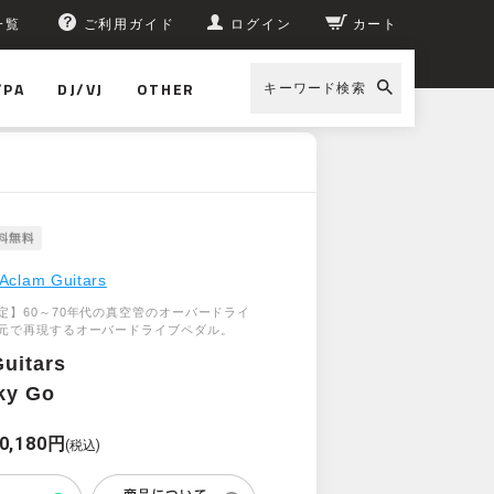
一覧
ご利用ガイド
ログイン
カート
/PA
DJ/VJ
OTHER
キーワード検索
Aclam Guitars
定】60～70年代の真空管のオーバードライ
元で再現するオーバードライブペダル。
uitars
ky Go
0,180円
(税込)