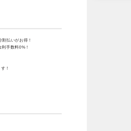
分割払いがお得！
金利手数料0%！
ます！
。