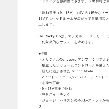
ードライブを微調整できます。（出荷時は
・駆動電圧（9～18V）：9Vでは暖かなト
18Vではヘッドルームが広がって音量増加
上します。
Go Rocky Goは、マジカル・ミステリ
った象徴的なサウンドを求めます。
■特徴
・オリジナルConquerorアンプ（シリアル
・独立したボリュームコントロールを備え
・新たに追加されたCrunch Mode
・2フットスイッチでバイパス・ディストーシ
ドを操作可能
・9～18V電圧で駆動
・静音スイッチング
・ジョージ・ハリスンのRockyストラト
ク