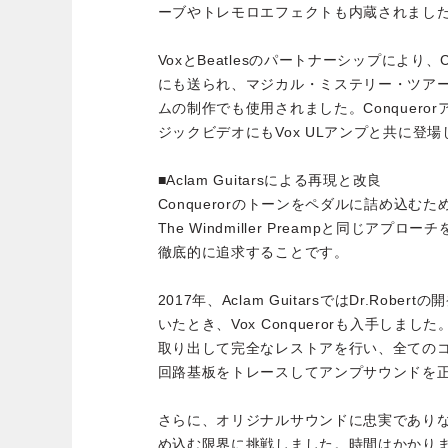
ーブやトレモロエフェクトも内蔵されまし
VoxとBeatlesのパートナーシップにより、Co
にも送られ、マジカル・ミステリー・ツア
ムの制作でも使用されました。Conquerorアン
ジックビデオにもVox ULアンプと共に登場
■Aclam Guitarsによる再現と改良
Conquerorのトーンをペダルに詰め込むため、Dr
The Windmiller Preampと同じア
徹底的に追求することです。
2017年、Aclam GuitarsではDr.Rober
いたとき、Vox Conquerorも入手しま
取り出して完全なレストアを行い、全ての
回路基板をトレースしてアンプサウンドを
さらに、オリジナルサウンドに忠実であり
め込む限界に挑戦しました。時間はかかり