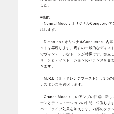
した。
■機能
・Normal Mode：オリジナルConque
現します。
・Distortion：オリジナルConquero
クトを再現します。現在の一般的なディス
でヴィンテージなトーンが特徴です。独立
リーンとディストーションのバランスを合
きます。
・M.R.B（ミッドレンジブースト）：3つ
レスポンスを選択します。
・Crunch Mode：このアンプの回路に
ーンとディストーションの中間に位置しま
バードライブ効果を加えます。内部のクラ