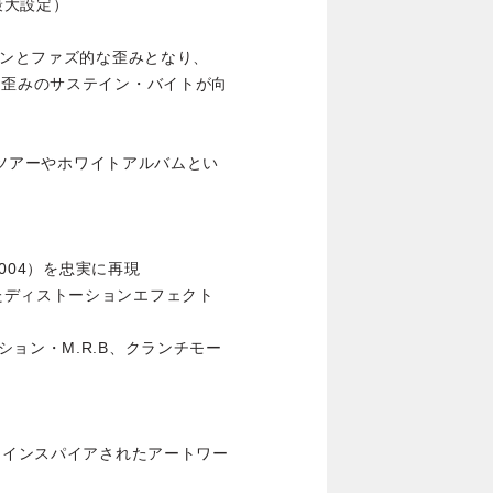
最大設定）
ーンとファズ的な歪みとなり、
と歪みのサステイン・バイトが向
ー・ツアーやホワイトアルバムとい
2004）を忠実に再現
たディストーションエフェクト
ョン・M.R.B、クランチモー
からインスパイアされたアートワー