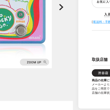
[
配送料・手
取扱店舗
商品の在庫に
メーカーより
品をご用意で
店舗の在庫状