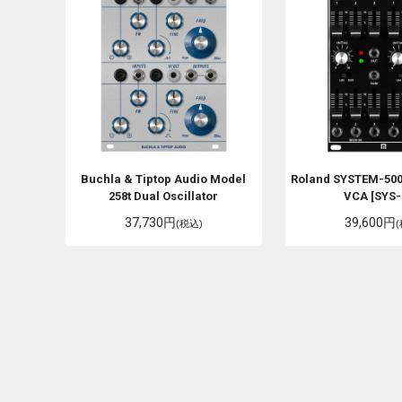
Buchla & Tiptop Audio
Model
Roland
SYSTEM-500
258t Dual Oscillator
VCA [SYS-
37,730円
39,600円
(税込)