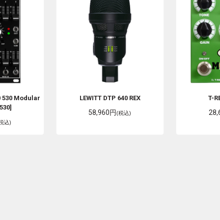
 530 Modular
LEWITT
DTP 640 REX
T-R
530]
58,960円
28
(税込)
(税込)