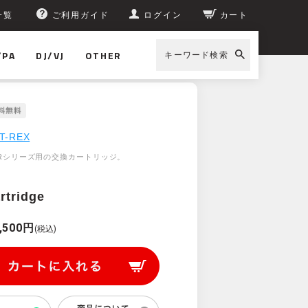
一覧
ご利用ガイド
ログイン
カート
/PA
DJ/VJ
OTHER
キーワード検索
T-REX
TORシリーズ用の交換カートリッジ。
rtridge
,500円
(税込)