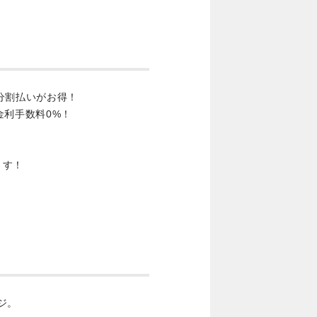
分割払いがお得！
金利手数料0%！
ます！
ジ。