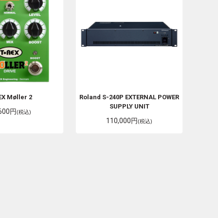
EX
Møller 2
Roland
S-240P EXTERNAL POWER
SUPPLY UNIT
,600円
(税込)
110,000円
(税込)