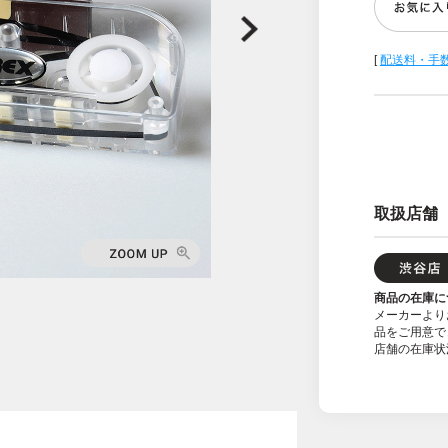
[
配送料・手
取扱店舗
商品の在庫に
メーカーより
品をご用意で
店舗の在庫状