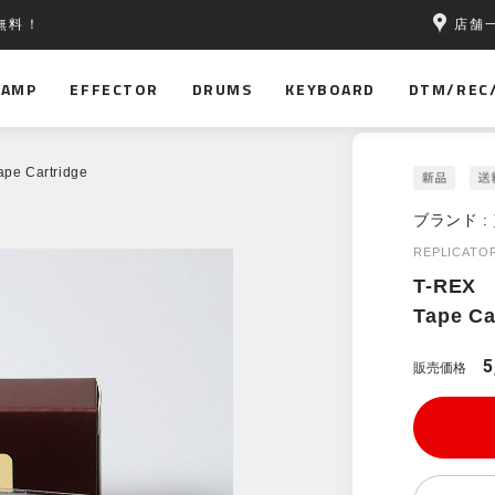
店舗
無料！
AMP
EFFECTOR
DRUMS
KEYBOARD
DTM/REC
pe Cartridge
ブランド :
REPLICA
T-REX
Tape Ca
5
販売価格