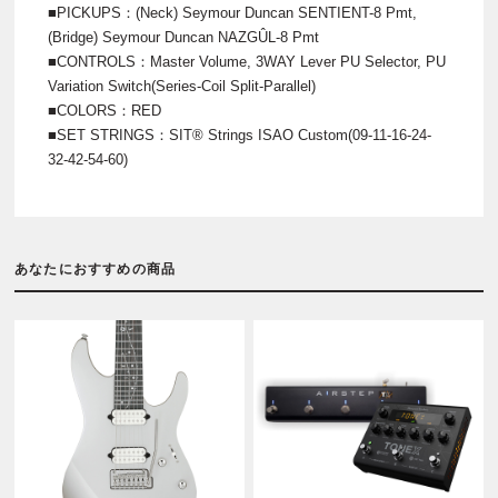
■PICKUPS：(Neck) Seymour Duncan SENTIENT-8 Pmt,
(Bridge) Seymour Duncan NAZGÛL-8 Pmt
■CONTROLS：Master Volume, 3WAY Lever PU Selector, PU
Variation Switch(Series-Coil Split-Parallel)
■COLORS：RED
■SET STRINGS：SIT® Strings ISAO Custom(09-11-16-24-
32-42-54-60)
あなたにおすすめの商品