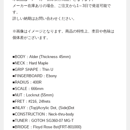
メーカー在庫ありの場合、ご注文から1～3日で発送可能で
す。
詳しい納期はお問い合わせください。
※画像はイメージとなります。商品の特性上、杢目や色味は
個体差がございます。
■BODY：Alder (Thickness 45mm)
■NECK：Hard Maple
■GRIP SHAPE：Thin U
■FINGERBOARD：Ebony
■RADIUS：400R
■SCALE：666mm
■NUT：Locknut (55mm)
■FRET：#216, 24frets
■INLAY：(Top)Acrylic Dot, (Side)Dot
■CONSTRUCTION：Neck-thru-body
■TUNER：GOTOH SG360-07 MG-T
■BRIDGE：Floyd Rose 8st(FRT-801000)