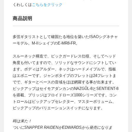
くわしくは
こちらをクリック
商品説明
多弦ギタリストとして確固たる地位を築いたISAOシグネチャ
ーモデル。M-IIシェイプのE-MR8-FR。
スルーネック構造で、ピックガードレス仕様、そしてヘッド
角度も付いてますので、ソリッドなサウンドにシフトしてい
ます。ボディはアルダー、ネックはハードメイプルで、指板
はエボニーです。ジャンボタイプのフレットは24フレットま
でで、ギターとベースの音域をほぼ網羅する事が出来ます。
ピックアップはセイモアダンカンのNAZGÛL-8とSENTIENT-8
を搭載、ブリッジはフロイドローズ1000シリーズです。コン
トロールはピックアップセレクター、マスターボリューム、
ピックアップのバリエーションスイッチになります。
時は来た！
ついにSNAPPER RAIDENがEDWARDSから発売になりま