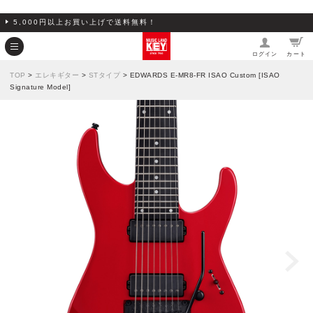
5,000円以上お買い上げで送料無料！
ログイン
カート
TOP
>
エレキギター
>
STタイプ
> EDWARDS E-MR8-FR ISAO Custom [ISAO
Signature Model]