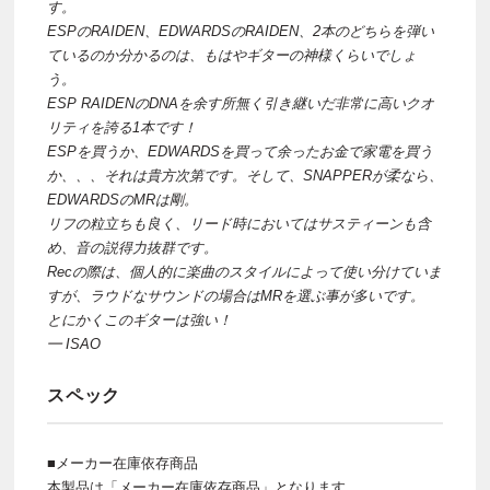
す。
ESPのRAIDEN、EDWARDSのRAIDEN、2本のどちらを弾い
ているのか分かるのは、もはやギターの神様くらいでしょ
う。
ESP RAIDENのDNAを余す所無く引き継いだ非常に高いクオ
リティを誇る1本です！
ESPを買うか、EDWARDSを買って余ったお金で家電を買う
か、、、それは貴方次第です。そして、SNAPPERが柔なら、
EDWARDSのMRは剛。
リフの粒立ちも良く、リード時においてはサスティーンも含
め、音の説得力抜群です。
Recの際は、個人的に楽曲のスタイルによって使い分けていま
すが、ラウドなサウンドの場合はMRを選ぶ事が多いです。
とにかくこのギターは強い！
━ ISAO
スペック
■メーカー在庫依存商品
本製品は「メーカー在庫依存商品」となります。