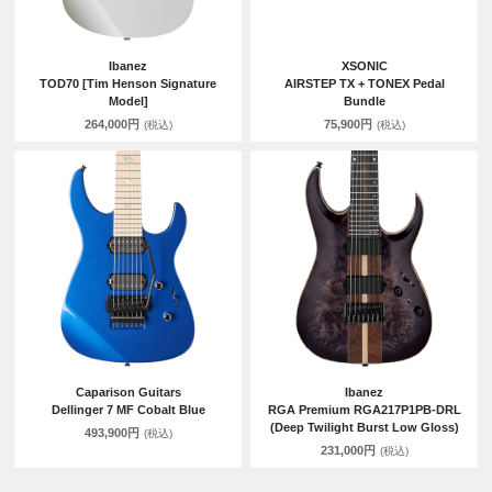
Ibanez
XSONIC
TOD70 [Tim Henson Signature
AIRSTEP TX + TONEX Pedal
Model]
Bundle
264,000円
75,900円
(税込)
(税込)
Caparison Guitars
Ibanez
Dellinger 7 MF Cobalt Blue
RGA Premium RGA217P1PB-DRL
(Deep Twilight Burst Low Gloss)
493,900円
(税込)
231,000円
(税込)