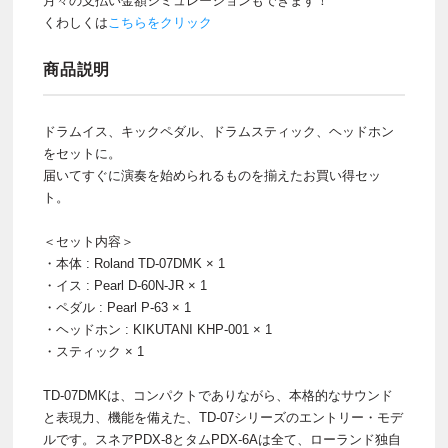
月々の支払い金額シミュレーションもできます！
くわしくは
こちらをクリック
商品説明
ドラムイス、キックペダル、ドラムスティック、ヘッドホン
をセットに。
届いてすぐに演奏を始められるものを揃えたお買い得セッ
ト。
＜セット内容＞
・本体 : Roland TD-07DMK × 1
・イス : Pearl D-60N-JR × 1
・ペダル : Pearl P-63 × 1
・ヘッドホン : KIKUTANI KHP-001 × 1
・スティック × 1
TD-07DMKは、コンパクトでありながら、本格的なサウンド
と表現力、機能を備えた、TD-07シリーズのエントリー・モデ
ルです。スネアPDX-8とタムPDX-6Aは全て、ローランド独自