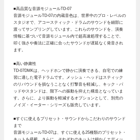
■高品質な音源モジュールTD-07
音源モジュールTD-07の内蔵音色は、世界中のプロ・レベルの
スタジオで、アコースティック・ドラムのサウンドを細部に
渡ってサンプリングしています。これらのサウンドを、演奏
情報に基づいて音源モジュール内で超高速処理することで、
叩く強さや奏法に正確に合ったサウンドが遅延なく発音され
ます。
■高い静粛性
TD-07DMKは、ヘッドホンで静かに演奏できる、自宅での練
習に適した電子ドラムです。メッシュ・ヘッドはスティック
のリバウンドを損なうことなく打撃音を軽減し、キック・パ
ッドやスタンドは、階下への振動を抑えた構造となっていま
す。さらに、より振動を軽減するオプションとして、別売の
ノイズ・イーター・シリーズも販売しています。
■すぐに使えるプリセット・サウンドからこだわりのサウンド
まで
音源モジュールTD-07は、すぐに使える25種類のプリセット・
キットを搭載。さらに、それぞれのキットは細かくエディッ