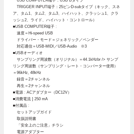
USB COMPUTER端子：USB Bタイプ
TRIGGER INPUT端子：25ピンD-subタイプ（キック、スネ
ア、タム1、タム2、タム3、ハイハット、クラッシュ1、クラ
ッシュ2、ライド、ハイハット・コントロール）
■USB COMPUTER端子 :
速度＝Hi-speed USB
ドライバー・モード＝ジェネリック／ベンダー
対応通信＝USB-MIDI／USB-Audio ※3
■USBオーディオ
サンプリング周波数（オリジナル）＝44.1kHzbr /> サンプ
リング周波数（サンプリング・レート・コンバーター使用）
＝96kHz, 48kHz
録音＝2チャンネル
再生＝2チャンネル
■電源 : ACアダプター（DC12V）
■消費電流 ] 250 mA
■付属品 :
セットアップガイド
取扱説明書
「安全上のご注意」チラシ
電源アダプター