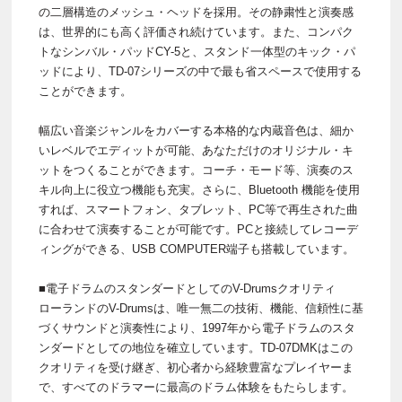
の二層構造のメッシュ・ヘッドを採用。その静粛性と演奏感
は、世界的にも高く評価され続けています。また、コンパク
トなシンバル・パッドCY-5と、スタンド一体型のキック・パ
ッドにより、TD-07シリーズの中で最も省スペースで使用する
ことができます。
幅広い音楽ジャンルをカバーする本格的な内蔵音色は、細か
いレベルでエディットが可能、あなただけのオリジナル・キ
ットをつくることができます。コーチ・モード等、演奏のス
キル向上に役立つ機能も充実。さらに、Bluetooth 機能を使用
すれば、スマートフォン、タブレット、PC等で再生された曲
に合わせて演奏することが可能です。PCと接続してレコーデ
ィングができる、USB COMPUTER端子も搭載しています。
■電子ドラムのスタンダードとしてのV-Drumsクオリティ
ローランドのV-Drumsは、唯一無二の技術、機能、信頼性に基
づくサウンドと演奏性により、1997年から電子ドラムのスタ
ンダードとしての地位を確立しています。TD-07DMKはこの
クオリティを受け継ぎ、初心者から経験豊富なプレイヤーま
で、すべてのドラマーに最高のドラム体験をもたらします。