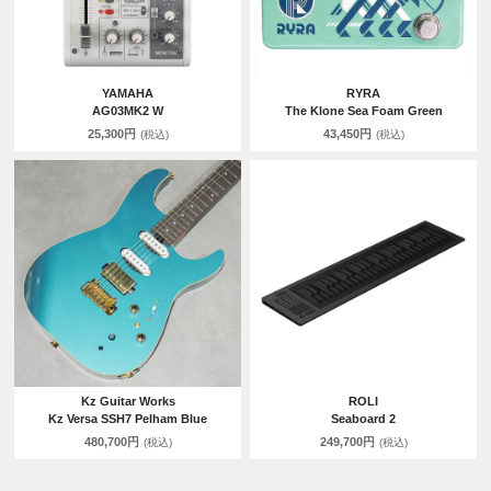
YAMAHA
RYRA
AG03MK2 W
The Klone Sea Foam Green
25,300円
43,450円
(税込)
(税込)
Kz Guitar Works
ROLI
Kz Versa SSH7 Pelham Blue
Seaboard 2
480,700円
249,700円
(税込)
(税込)