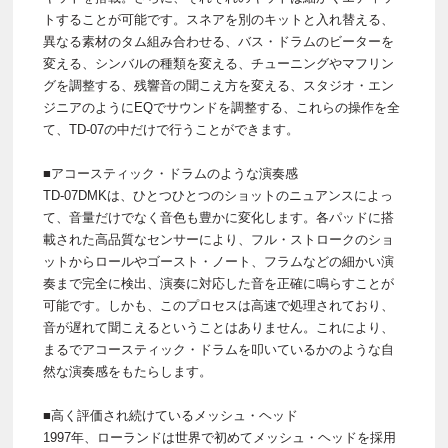
トすることが可能です。スネアを別のキットと入れ替える、
異なる素材のタム組み合わせる、バス・ドラムのビーターを
変える、シンバルの種類を変える、チューニングやマフリン
グを調整する、残響音の聞こえ方を変える、スタジオ・エン
ジニアのようにEQでサウンドを調整する、これらの操作を全
て、TD-07の中だけで行うことができます。
■アコースティック・ドラムのような演奏感
TD-07DMKは、ひとつひとつのショットのニュアンスによっ
て、音量だけでなく音色も豊かに変化します。各パッドに搭
載された高品質なセンサーにより、フル・ストロークのショ
ットからロールやゴースト・ノート、フラムなどの細かい演
奏まで完全に検出、演奏に対応した音を正確に鳴らすことが
可能です。しかも、このプロセスは高速で処理されており、
音が遅れて聞こえるということはありません。これにより、
まるでアコースティック・ドラムを叩いているかのような自
然な演奏感をもたらします。
■高く評価され続けているメッシュ・ヘッド
1997年、ローランドは世界で初めてメッシュ・ヘッドを採用