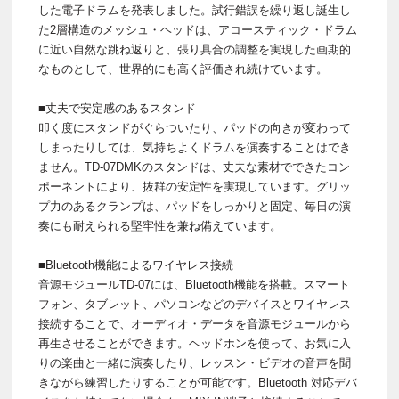
した電子ドラムを発表しました。試行錯誤を繰り返し誕生し
た2層構造のメッシュ・ヘッドは、アコースティック・ドラム
に近い自然な跳ね返りと、張り具合の調整を実現した画期的
なものとして、世界的にも高く評価され続けています。
■丈夫で安定感のあるスタンド
叩く度にスタンドがぐらついたり、パッドの向きが変わって
しまったりしては、気持ちよくドラムを演奏することはでき
ません。TD-07DMKのスタンドは、丈夫な素材でできたコン
ポーネントにより、抜群の安定性を実現しています。グリッ
プ力のあるクランプは、パッドをしっかりと固定、毎日の演
奏にも耐えられる堅牢性を兼ね備えています。
■Bluetooth機能によるワイヤレス接続
音源モジュールTD-07には、Bluetooth機能を搭載。スマート
フォン、タブレット、パソコンなどのデバイスとワイヤレス
接続することで、オーディオ・データを音源モジュールから
再生させることができます。ヘッドホンを使って、お気に入
りの楽曲と一緒に演奏したり、レッスン・ビデオの音声を聞
きながら練習したりすることが可能です。Bluetooth 対応デバ