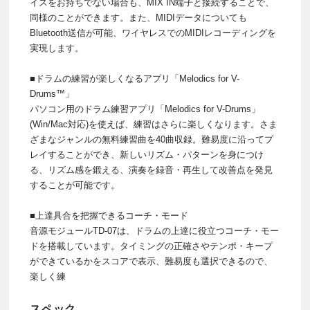
イスをお持ちでない場合も、MIX IN端子と接続することで、
同様のことができます。また、MIDIデータについても
Bluetooth送信が可能、ワイヤレスでのMIDIレコーディングを
実現します。
■ドラムの練習が楽しくなるアプリ「Melodics for V-
Drums™」
パソコン用のドラム練習アプリ「Melodics for V-Drums」
(Win/Mac対応)を使えば、練習はさらに楽しくなります。さま
ざまなジャンルの無料練習曲を40曲収録。難易度に沿ってプ
レイすることができ、新しいリズム・パターンを身につけ
る、リズム感を鍛える、演奏を録音・再生して改善点を発見
することが可能です。
■上達具合を把握できるコーチ・モード
音源モジュールTD-07は、ドラムの上達に役立つコーチ・モー
ドを搭載しています。タイミングの正確さやテンポ・キープ
ができているかをスコアで表示、難易度も選択できるので、
楽しく練
スペック