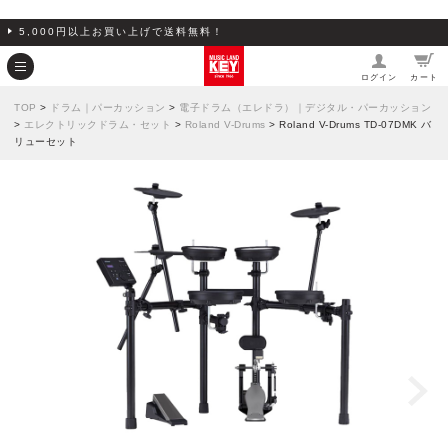
5,000円以上お買い上げで送料無料！
ログイン
カート
TOP
>
ドラム｜パーカッション
>
電子ドラム（エレドラ）｜デジタル・パーカッション
>
エレクトリックドラム・セット
>
Roland V-Drums
> Roland V-Drums TD-07DMK バ
リューセット