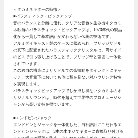
＜タカミネギターの特徴＞
■パラスティック・ピックアップ
音のバランスと分離に優れ、クリアな音色を生み出すタカミ
ネ独自のパラスティック・ピックアップは、1970年代の製品
化から一貫して基本設計が変わらない伝統の技術です。
アルミダイキャスト製のケースに収められ、ブリッジサドル
の真下に配置されたパラスティッククリスタルは、両サイド
のビスで引っ張り上げることで、ブリッジ部と強固に一体化
されています。
この独自の構造によりサドルでの弦振動をダイレクトにキャ
ッチ、大音量下においても他に類を見ない対ハウリング特性
を実現します。
パラスティックピックアップでしか成し得ないタカミネのオ
リジナルサウンドは、時代を超えて世界中のプロミュージシ
ャンから高い支持を得ています。
■エンドピンジャック
エンドピンとジャックを一体化した、自社設計にこだわるエ
ンドピンジャックは、3本の木ネジでギターに直接取り付ける