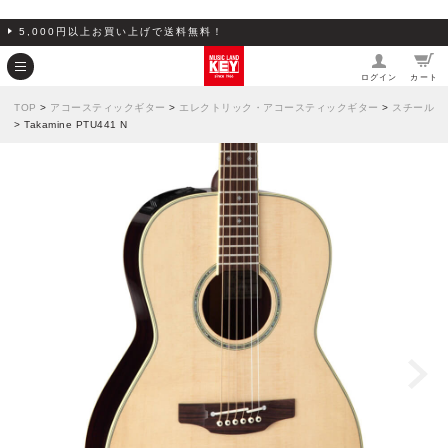
5,000円以上お買い上げで送料無料！
ログイン
カート
TOP
>
アコースティックギター
>
エレクトリック・アコースティックギター
>
スチール
> Takamine PTU441 N