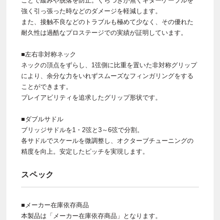
ことで緩みや脱落を防止。ぐらつきが無くギターケーブルを
強く引っ張った時などのダメージを軽減します。
また、接触不良などのトラブルも極めて少なく、その優れた
耐久性は過酷なプロステージでの実績が証明しています。
■左右非対称ネック
ネックの頂点をずらし、1弦側に比重を置いた非対称グリップ
により、余分な力をいれずスムーズなフィンガリングをする
ことができます。
プレイアビリティを追求したグリップ形状です。
■ダブルサドル
ブリッジサドルを1・2弦と3～6弦で分割。
各サドルでスケールを微調整し、オクターブチューニングの
精度を向上。安定したピッチを実現します。
スペック
■メーカー在庫依存商品
本製品は「メーカー在庫依存商品」となります。