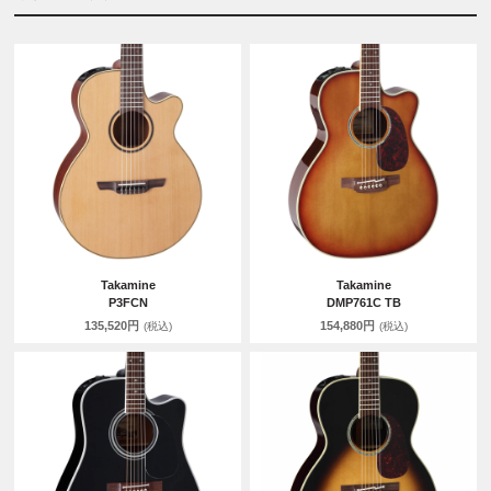
Takamine
Takamine
P3FCN
DMP761C TB
135,520円
154,880円
(税込)
(税込)