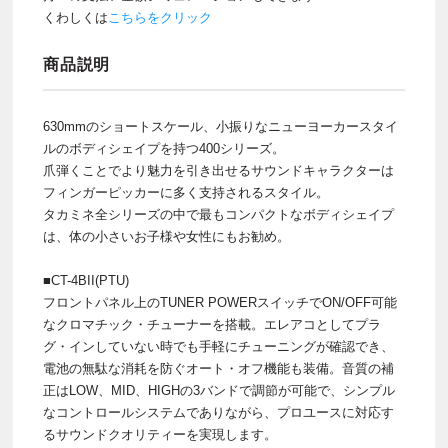
くわしくは
こちらをクリック
商品説明
630mmのショートスケール、小振りなニューヨーカースタイ
ルのボディシェイプを持つ400シリーズ。
爪弾くことでより魅力を引き出せるサウンドキャラクターは
フィンガーピッカーに多く支持されるスタイル。
タカミネ全シリーズの中で最もコンパクトなボディシェイプ
は、体の小さいお子様や女性にもお勧め。
■CT-4BII(PTU)
フロントパネル上のTUNER POWERスイッチでON/OFF可能
なクロマチック・チューナーを搭載。エレアコとしてプラ
グ・インしていない時でも手軽にチューニングが確認でき、
電池の無駄な消耗を防ぐオート・オフ機能も装備。音質の補
正はLOW、MID、HIGHの3バンドで調節が可能で、シンプル
なコントロールシステムでありながら、プロユースに対応す
るサウンドクオリティーを実現します。