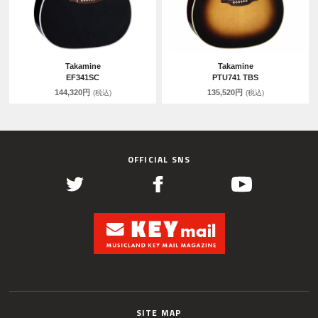
Takamine
Takamine
EF341SC
PTU741 TBS
144,320円
135,520円
(税込)
(税込)
OFFICIAL SNS
SITE MAP