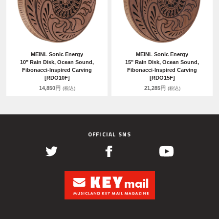
MEINL Sonic Energy
MEINL Sonic Energy
10" Rain Disk, Ocean Sound,
15" Rain Disk, Ocean Sound,
Fibonacci-Inspired Carving
Fibonacci-Inspired Carving
[RDO10F]
[RDO15F]
14,850円
21,285円
(税込)
(税込)
OFFICIAL SNS