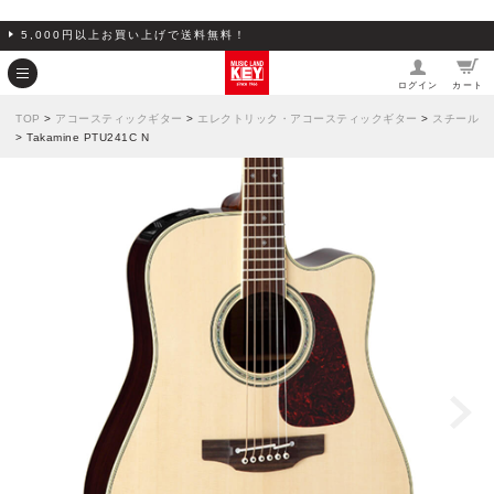
5,000円以上お買い上げで送料無料！
ログイン
カート
TOP
>
アコースティックギター
>
エレクトリック・アコースティックギター
>
スチール
> Takamine PTU241C N