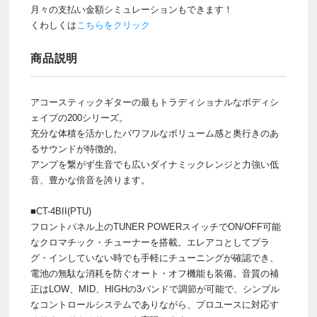
月々の支払い金額シミュレーションもできます！
くわしくは
こちらをクリック
商品説明
アコースティックギターの最もトラディショナルなボディシ
ェイプの200シリーズ。
充分な体積を活かしたパワフルなボリューム感と奥行きのあ
るサウンドが特徴的。
アンプを繋がず生音でも広いダイナミックレンジと力強い低
音、豊かな倍音を誇ります。
■CT-4BII(PTU)
フロントパネル上のTUNER POWERスイッチでON/OFF可能
なクロマチック・チューナーを搭載。エレアコとしてプラ
グ・インしていない時でも手軽にチューニングが確認でき、
電池の無駄な消耗を防ぐオート・オフ機能も装備。音質の補
正はLOW、MID、HIGHの3バンドで調節が可能で、シンプル
なコントロールシステムでありながら、プロユースに対応す