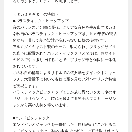
るサウンドクオリティーを実現します。
＜タカミネギターの特徴＞
■パラスティック・ピックアップ
音のバランスと分離に優れ、クリアな音色を生み出すタカミ
ネ独自のパラスティック・ピックアップは、1970年代の製品
化から一貫して基本設計が変わらない伝統の技術です。
アルミダイキャスト製のケースに収められ、ブリッジサドル
の真下に配置されたパラスティッククリスタルは、両サイド
のビスで引っ張り上げることで、ブリッジ部と強固に一体化
されています。
この独自の構造によりサドルでの弦振動をダイレクトにキャ
ッチ、大音量下においても他に類を見ない対ハウリング特性
を実現します。
パラスティックピックアップでしか成し得ないタカミネのオ
リジナルサウンドは、時代を超えて世界中のプロミュージシ
ャンから高い支持を得ています。
■エンドピンジャック
エンドピンとジャックを一体化した、自社設計にこだわるエ
ンドピンジャックは、3本の木ネジでギターに直接取り付ける