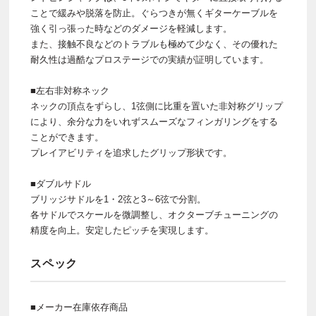
ことで緩みや脱落を防止。ぐらつきが無くギターケーブルを
強く引っ張った時などのダメージを軽減します。
また、接触不良などのトラブルも極めて少なく、その優れた
耐久性は過酷なプロステージでの実績が証明しています。
■左右非対称ネック
ネックの頂点をずらし、1弦側に比重を置いた非対称グリップ
により、余分な力をいれずスムーズなフィンガリングをする
ことができます。
プレイアビリティを追求したグリップ形状です。
■ダブルサドル
ブリッジサドルを1・2弦と3～6弦で分割。
各サドルでスケールを微調整し、オクターブチューニングの
精度を向上。安定したピッチを実現します。
スペック
■メーカー在庫依存商品