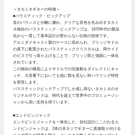
＜タカミネギターの特徴＞
■パラスティック・ピックアップ
音のバランスと分離に優れ、クリアな音色を生み出すタカミ
ネ独自のパラスティック・ピックアップは、1970年代の製品
化から一貫して基本設計が変わらない伝統の技術です。
アルミダイキャスト製のケースに収められ、ブリッジサドル
の真下に配置されたパラスティッククリスタルは、両サイド
のビスで引っ張り上げることで、ブリッジ部と強固に一体化
されています。
この独自の構造によりサドルでの弦振動をダイレクトにキャ
ッチ、大音量下においても他に類を見ない対ハウリング特性
を実現します。
パラスティックピックアップでしか成し得ないタカミネのオ
リジナルサウンドは、時代を超えて世界中のプロミュージシ
ャンから高い支持を得ています。
■エンドピンジャック
エンドピンとジャックを一体化した、自社設計にこだわるエ
ンドピンジャックは、3本の木ネジでギターに直接取り付ける