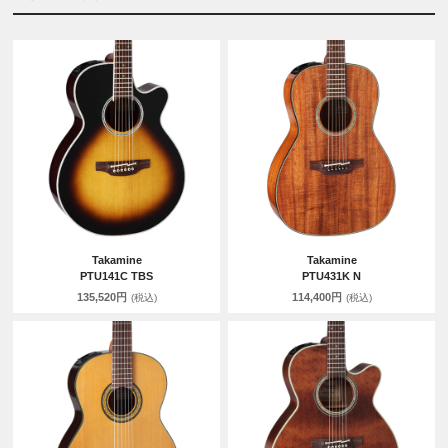
Takamine
Takamine
PTU141C TBS
PTU431K N
135,520円
114,400円
(税込)
(税込)