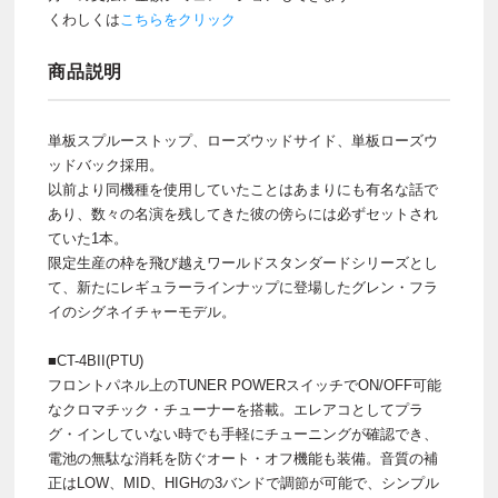
くわしくは
こちらをクリック
商品説明
単板スプルーストップ、ローズウッドサイド、単板ローズウ
ッドバック採用。
以前より同機種を使用していたことはあまりにも有名な話で
あり、数々の名演を残してきた彼の傍らには必ずセットされ
ていた1本。
限定生産の枠を飛び越えワールドスタンダードシリーズとし
て、新たにレギュラーラインナップに登場したグレン・フラ
イのシグネイチャーモデル。
■CT-4BII(PTU)
フロントパネル上のTUNER POWERスイッチでON/OFF可能
なクロマチック・チューナーを搭載。エレアコとしてプラ
グ・インしていない時でも手軽にチューニングが確認でき、
電池の無駄な消耗を防ぐオート・オフ機能も装備。音質の補
正はLOW、MID、HIGHの3バンドで調節が可能で、シンプル