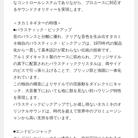
なコントロールシステムでありながら、プロユースに対応す
るサウンドクオリティーを実現します。
＜タカミネギターの特徴＞
■パラスティック・ピックアップ
音のバランスと分離に優れ、クリアな音色を生み出すタカミ
ネ独自のパラスティック・ピックアップは、1970年代の製品
化から一貫して基本設計が変わらない伝統の技術です。
アルミダイキャスト製のケースに収められ、ブリッジサドル
の真下に配置されたパラスティッククリスタルは、両サイド
のビスで引っ張り上げることで、ブリッジ部と強固に一体化
されています。
この独自の構造によりサドルでの弦振動をダイレクトにキャ
ッチ、大音量下においても他に類を見ない対ハウリング特性
を実現します。
パラスティックピックアップでしか成し得ないタカミネのオ
リジナルサウンドは、時代を超えて世界中のプロミュージシ
ャンから高い支持を得ています。
■エンドピンジャック