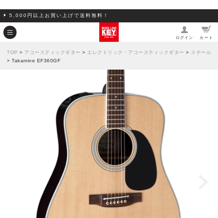
5,000円以上お買い上げで送料無料！
ログイン
カート
TOP
>
アコースティックギター
>
エレクトリック・アコースティックギター
>
スチール
> Takamine EF360GF