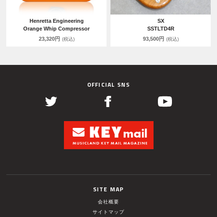
Henretta Engineering
SX
Orange Whip Compressor
SSTLTD4R
23,320円
93,500円
(税込)
(税込)
OFFICIAL SNS
SITE MAP
会社概要
サイトマップ