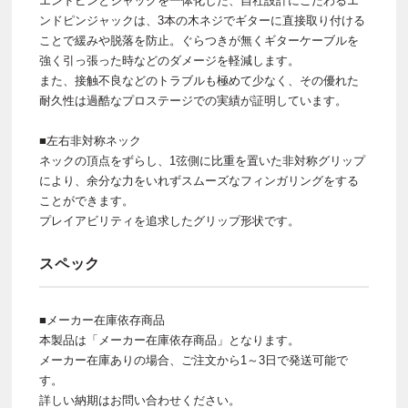
エンドピンとジャックを一体化した、自社設計にこだわるエ
ンドピンジャックは、3本の木ネジでギターに直接取り付ける
ことで緩みや脱落を防止。ぐらつきが無くギターケーブルを
強く引っ張った時などのダメージを軽減します。
また、接触不良などのトラブルも極めて少なく、その優れた
耐久性は過酷なプロステージでの実績が証明しています。
■左右非対称ネック
ネックの頂点をずらし、1弦側に比重を置いた非対称グリップ
により、余分な力をいれずスムーズなフィンガリングをする
ことができます。
プレイアビリティを追求したグリップ形状です。
スペック
■メーカー在庫依存商品
本製品は「メーカー在庫依存商品」となります。
メーカー在庫ありの場合、ご注文から1～3日で発送可能で
す。
詳しい納期はお問い合わせください。