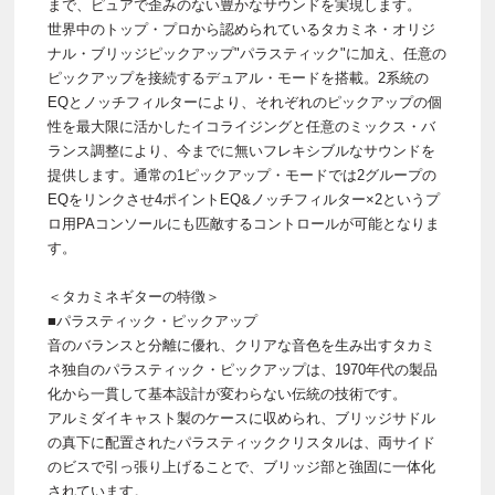
まで、ピュアで歪みのない豊かなサウンドを実現します。
世界中のトップ・プロから認められているタカミネ・オリジ
ナル・ブリッジピックアップ"パラスティック"に加え、任意の
ピックアップを接続するデュアル・モードを搭載。2系統の
EQとノッチフィルターにより、それぞれのピックアップの個
性を最大限に活かしたイコライジングと任意のミックス・バ
ランス調整により、今までに無いフレキシブルなサウンドを
提供します。通常の1ピックアップ・モードでは2グループの
EQをリンクさせ4ポイントEQ&ノッチフィルター×2というプ
ロ用PAコンソールにも匹敵するコントロールが可能となりま
す。
＜タカミネギターの特徴＞
■パラスティック・ピックアップ
音のバランスと分離に優れ、クリアな音色を生み出すタカミ
ネ独自のパラスティック・ピックアップは、1970年代の製品
化から一貫して基本設計が変わらない伝統の技術です。
アルミダイキャスト製のケースに収められ、ブリッジサドル
の真下に配置されたパラスティッククリスタルは、両サイド
のビスで引っ張り上げることで、ブリッジ部と強固に一体化
されています。