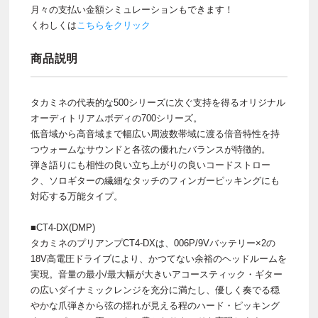
月々の支払い金額シミュレーションもできます！
くわしくは
こちらをクリック
商品説明
タカミネの代表的な500シリーズに次ぐ支持を得るオリジナル
オーディトリアムボディの700シリーズ。
低音域から高音域まで幅広い周波数帯域に渡る倍音特性を持
つウォームなサウンドと各弦の優れたバランスが特徴的。
弾き語りにも相性の良い立ち上がりの良いコードストロー
ク、ソロギターの繊細なタッチのフィンガーピッキングにも
対応する万能タイプ。
■CT4-DX(DMP)
タカミネのプリアンプCT4-DXは、006P/9Vバッテリー×2の
18V高電圧ドライブにより、かつてない余裕のヘッドルームを
実現。音量の最小/最大幅が大きいアコースティック・ギター
の広いダイナミックレンジを充分に満たし、優しく奏でる穏
やかな爪弾きから弦の揺れが見える程のハード・ピッキング