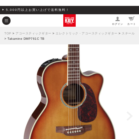
5,000円以上お買い上げで送料無料！
ログイン
カート
TOP
>
アコースティックギター
>
エレクトリック・アコースティックギター
>
スチール
> Takamine DMP761C TB