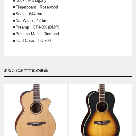
■Neck : Mahogany
■Fingerboard : Rosewood
■Scale : 644mm
■Nut Width : 42.5mm
■Preamp : CT4-DX (DMP)
■Position Mark : Diamond
■Hard Case : HC-700
あなたにおすすめの商品