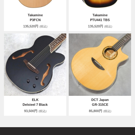
Takamine
Takamine
P3FCN
PTU441 TBS
135,520円
135,520円
(税込)
(税込)
ELK
DCT Japan
Delsteel 7 Black
GR-315CE
93,500円
85,800円
(税込)
(税込)