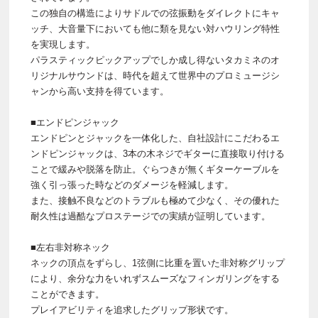
この独自の構造によりサドルでの弦振動をダイレクトにキャ
ッチ、大音量下においても他に類を見ない対ハウリング特性
を実現します。
パラスティックピックアップでしか成し得ないタカミネのオ
リジナルサウンドは、時代を超えて世界中のプロミュージシ
ャンから高い支持を得ています。
■エンドピンジャック
エンドピンとジャックを一体化した、自社設計にこだわるエ
ンドピンジャックは、3本の木ネジでギターに直接取り付ける
ことで緩みや脱落を防止。ぐらつきが無くギターケーブルを
強く引っ張った時などのダメージを軽減します。
また、接触不良などのトラブルも極めて少なく、その優れた
耐久性は過酷なプロステージでの実績が証明しています。
■左右非対称ネック
ネックの頂点をずらし、1弦側に比重を置いた非対称グリップ
により、余分な力をいれずスムーズなフィンガリングをする
ことができます。
プレイアビリティを追求したグリップ形状です。