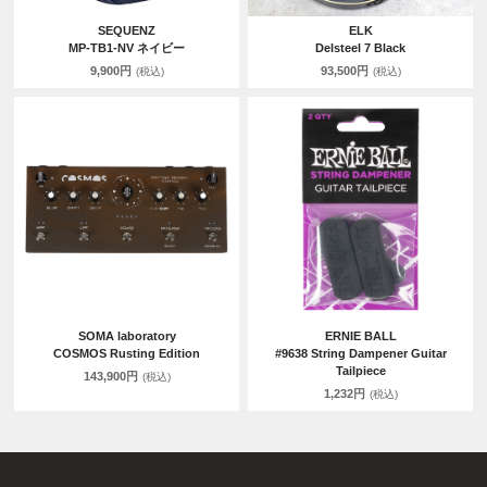
SEQUENZ
ELK
MP-TB1-NV ネイビー
Delsteel 7 Black
9,900円
93,500円
(税込)
(税込)
SOMA laboratory
ERNIE BALL
COSMOS Rusting Edition
#9638 String Dampener Guitar
Tailpiece
143,900円
(税込)
1,232円
(税込)