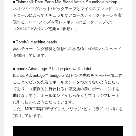
■Fishman® Rare Earth Mic Blend Active Soundhole pickup
ネオジム･マグネット･ピックアップとマイクのブレンド･コン
トロールによってナチュラルなアコースティック･トーンを実
現する、ロー･ノイズ＆高レスポンスのピックアップです
（SR44 1.5Vボタン電池 x 2駆動）。
■Gotoh® machine heads
高いチューニング精度と信頼性のあるGotoh®製マシンヘッド
を採用しています。
■Ibanez Advantage™ bridge pins w/ Red dot
Ibanez Advantage™ bridge pinはピンの先端をテーパー加工す
ることでピンの先端でボールエンドをつかまないようになっ
ており、（慣例的に行われる）弦交換の前にボールエンドを
曲げなくても、ボールエンドがしっかりとブリッジプレート
に引っ掛かるようになっています。
また、MRC10専用デザインのブリッジ･ピン（赤ドット柄）を
採用しています。