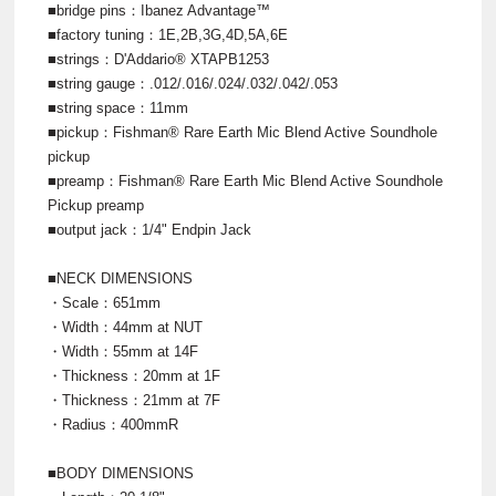
■bridge pins：Ibanez Advantage™
■factory tuning：1E,2B,3G,4D,5A,6E
■strings：D'Addario® XTAPB1253
■string gauge：.012/.016/.024/.032/.042/.053
■string space：11mm
■pickup：Fishman® Rare Earth Mic Blend Active Soundhole
pickup
■preamp：Fishman® Rare Earth Mic Blend Active Soundhole
Pickup preamp
■output jack：1/4" Endpin Jack
■NECK DIMENSIONS
・Scale：651mm
・Width：44mm at NUT
・Width：55mm at 14F
・Thickness：20mm at 1F
・Thickness：21mm at 7F
・Radius：400mmR
■BODY DIMENSIONS