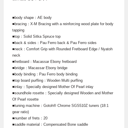
■body shape：AE body
■bracing：X-M Bracing with a reinforcing wood plate for body
tapping
■top：Solid Sitka Spruce top
■back & sides：Pau Ferro back & Pau Ferro sides
■neck：Comfort Grip with Rounded Fretboard Edge / Nyatoh
neck
■fretboard：Macassar Ebony fretboard
■bridge：Macassar Ebony bridge
■body binding：Pau Ferro body binding
■top board purfling：Wooden Multi purfling
■inlay：Specially designed Mother Of Pearl inlay
■soundhole rosette：Specially designed Wooden and Mother
Of Pearl rosette
■tuning machine：Gotoh® Chrome SGS510Z tuners (18:1
gear ratio)
■number of frets：20
■saddle material：Compensated Bone saddle