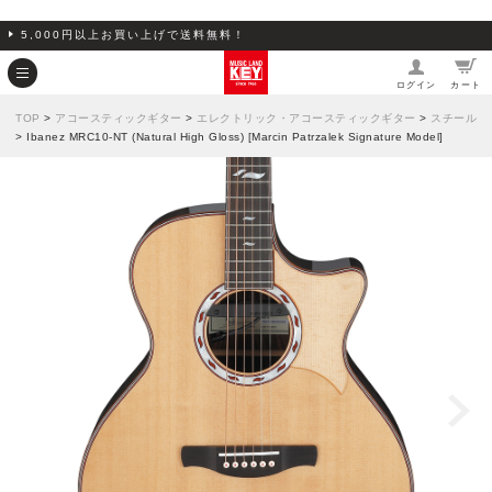
5,000円以上お買い上げで送料無料！
ログイン
カート
TOP
>
アコースティックギター
>
エレクトリック・アコースティックギター
>
スチール
> Ibanez MRC10-NT (Natural High Gloss) [Marcin Patrzalek Signature Model]