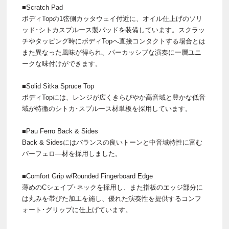
■Scratch Pad
ボディTopの1弦側カッタウェイ付近に、オイル仕上げのソリ
ッド･シトカスプルース製パッドを装備しています。スクラッ
チやタッピング時にボディTopへ直接コンタクトする場合とは
また異なった風味が得られ、パーカッシブな演奏に一層ユニ
ークな味付けができます。
■Solid Sitka Spruce Top
ボディTopには、レンジが広くきらびやか高音域と豊かな低音
域が特徴のシトカ･スプルース材単板を採用しています。
■Pau Ferro Back & Sides
Back & Sidesにはバランスの良いトーンと中音域特性に富む
パーフェロ―材を採用しました。
■Comfort Grip w/Rounded Fingerboard Edge
薄めのCシェイプ･ネックを採用し、また指板のエッジ部分に
は丸みを帯びた加工を施し、優れた演奏性を提供するコンフ
ォート･グリップに仕上げています。