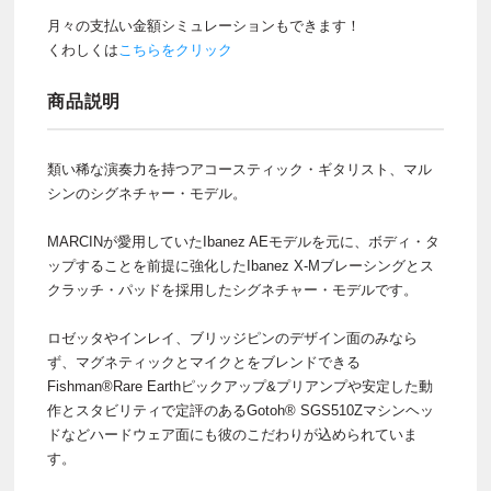
月々の支払い金額シミュレーションもできます！
くわしくは
こちらをクリック
商品説明
類い稀な演奏力を持つアコースティック・ギタリスト、マル
シンのシグネチャー・モデル。
MARCINが愛用していたIbanez AEモデルを元に、ボディ・タ
ップすることを前提に強化したIbanez X-Mブレーシングとス
クラッチ・パッドを採用したシグネチャー・モデルです。
ロゼッタやインレイ、ブリッジピンのデザイン面のみなら
ず、マグネティックとマイクとをブレンドできる
Fishman®Rare Earthピックアップ&プリアンプや安定した動
作とスタビリティで定評のあるGotoh® SGS510Zマシンヘッ
ドなどハードウェア面にも彼のこだわりが込められていま
す。