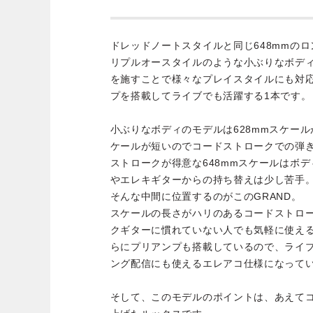
ドレッドノートスタイルと同じ648mmの
リプルオースタイルのような小ぶりなボディ
を施すことで様々なプレイスタイルにも対
プを搭載してライブでも活躍する1本です。
小ぶりなボディのモデルは628mmスケー
ケールが短いのでコードストロークでの弾
ストロークが得意な648mmスケールはボ
やエレキギターからの持ち替えは少し苦手
そんな中間に位置するのがこのGRAND。
スケールの長さがハリのあるコードストロ
クギターに慣れていない人でも気軽に使え
らにプリアンプも搭載しているので、ライ
ング配信にも使えるエレアコ仕様になって
そして、このモデルのポイントは、あえて