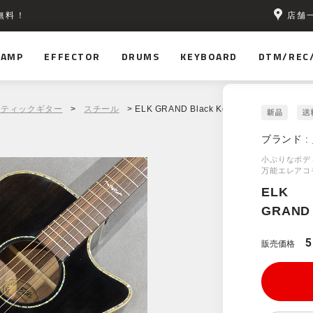
店舗
無料！
AMP
EFFECTOR
DRUMS
KEYBOARD
DTM/REC
スティックギター
>
スチール
> ELK GRAND Black Koa
ブランド :
小ぶりなボデ
万能エレアコ
ELK
GRAND 
5
販売価格