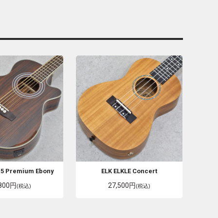
5 Premium Ebony
ELK
ELKLE Concert
,800円
27,500円
(税込)
(税込)