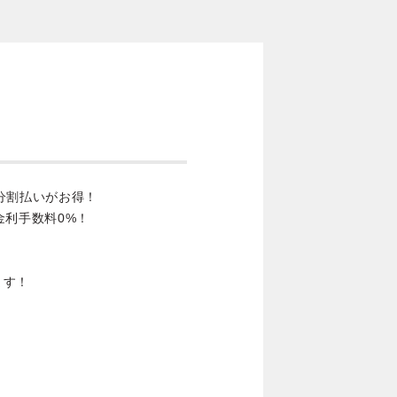
分割払いがお得！
金利手数料0%！
ます！