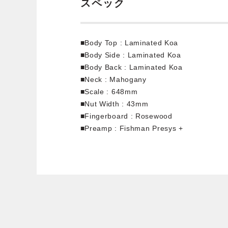
スペック
■Body Top : Laminated Koa
■Body Side : Laminated Koa
■Body Back : Laminated Koa
■Neck : Mahogany
■Scale : 648mm
■Nut Width : 43mm
■Fingerboard : Rosewood
■Preamp : Fishman Presys +