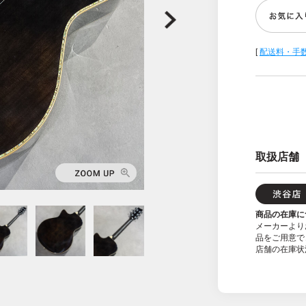
[
配送料・手
取扱店舗
商品の在庫に
メーカーより
品をご用意で
店舗の在庫状