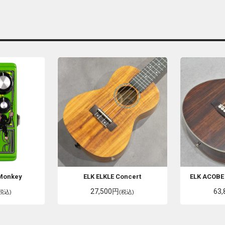
Monkey
ELK
ELKLE Concert
ELK
ACOBE 
27,500円
63
(税込)
(税込)