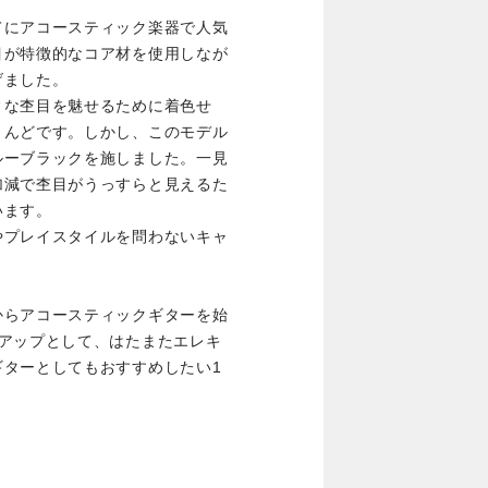
てにアコースティック楽器で人気
目が特徴的なコア材を使用しなが
げました。
ィな杢目を魅せるために着色せ
とんどです。しかし、このモデル
ルーブラックを施しました。一見
加減で杢目がうっすらと見えるた
います。
やプレイスタイルを問わないキャ
からアコースティックギターを始
プアップとして、はたまたエレキ
ギターとしてもおすすめしたい1