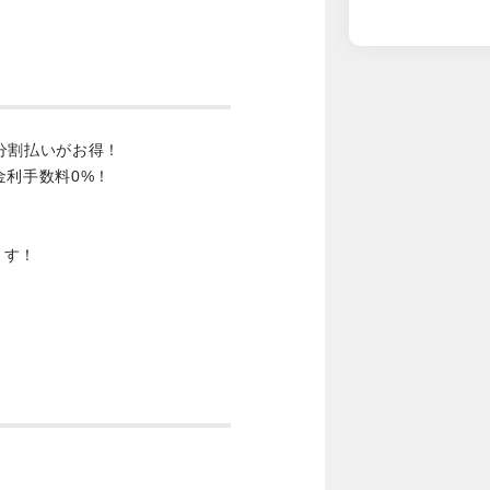
分割払いがお得！
金利手数料0%！
ます！