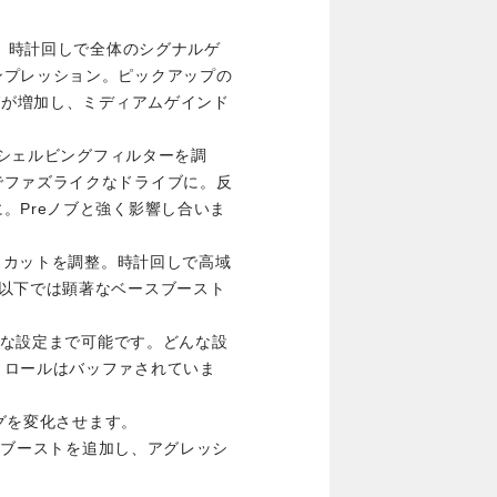
定。時計回しで全体のシグナルゲ
ンプレッション。ピックアップの
グが増加し、ミディアムゲインド
帯のシェルビングフィルターを調
でファズライクなドライブに。反
。Preノブと強く影響し合いま
フ・カットを調整。時計回しで高域
時以下では顕著なベースブースト
ンドな設定まで可能です。どんな設
トロールはバッファされていま
ングを変化させます。
ッドブーストを追加し、アグレッシ