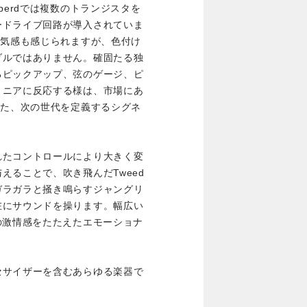
berdでは複数のトランジスタを
ードライブ回路が導入されていま
空気感も感じられますが、色付け
ダルではありません。確固たる独
るピックアップ、弦のゲージ、ピ
リニアに反応する様は、市場にあ
めた、次の世代を定義するシグネ
れたコントロールにより大きく変
えることで、吹き飛んだTweed
ガラガラと掻き鳴らすジャングリ
在にサウンドを操ります。幅広い
の激情感をたたえたエモーショナ
セサイザーを含むあらゆる楽器で