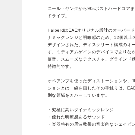
ニール・ヤングから90sポストハードコア
ドライブ。
HalberdはEAEオリジナル設計のオーバ
ナミックレンジと明瞭感のため、12個以上
デザインされた、ディスクリート構成のオ
す。ミディアムゲインのデバイスでありな
倍音、スムーズなテクスチャ、グラインド
特徴的です。
オペアンプを使ったディストーションや、J
ションとは一線を画したその手触りは、EA
別な領域をカバーしています。
・究極に高いダイナミックレンジ
・優れた明瞭感あるサウンド
・楽器特有の周波数帯の音楽的なシェイピ