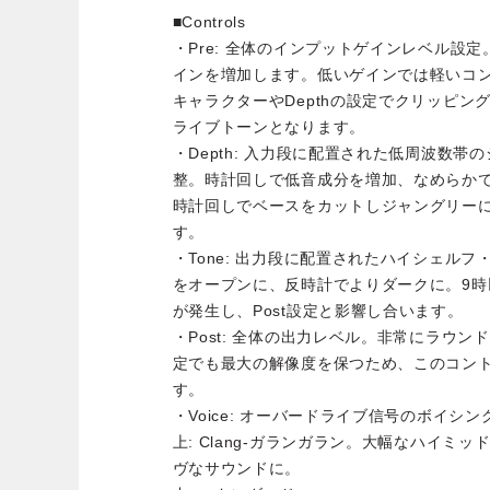
■Controls
・Pre: 全体のインプットゲインレベル設
インを増加します。低いゲインでは軽いコ
キャラクターやDepthの設定でクリッピン
ライブトーンとなります。
・Depth: 入力段に配置された低周波数
整。時計回しで低音成分を増加、なめらか
時計回しでベースをカットしジャングリーに
す。
・Tone: 出力段に配置されたハイシェル
をオープンに、反時計でよりダークに。9
が発生し、Post設定と影響し合います。
・Post: 全体の出力レベル。非常にラウ
定でも最大の解像度を保つため、このコン
す。
・Voice: オーバードライブ信号のボイシ
上: Clang-ガランガラン。大幅なハイミ
ヴなサウンドに。