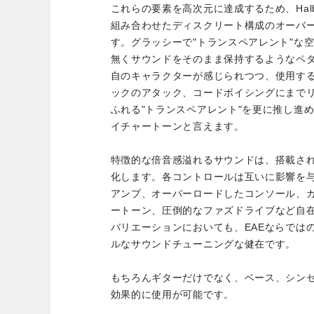
これらの要素を高次元に達成するため、Hal
組み合わせたディスクリート構成のオーバ
す。グラッシーで"トランスペアレント"な
無くサウンドをそのまま保持するようなペ
自のキャラクターが感じられつつ、使用す
ックのアタック、コードボイシングにまで
ふれる"トランスペアレント"を更に推し進
イチャートーンと言えます。
特徴的な倍音感溢れるサウンドは、搭載さ
化します。各コントロールは互いに影響を与
アンプ、オーバーロードしたコンソール、
ートーン、圧倒的なファズドライブなど自
バリエーションにおいても、EAEならでは
ルなサウンドチューニングな健在です。
もちろんギターだけでなく、ベース、シン
効果的に使用が可能です。