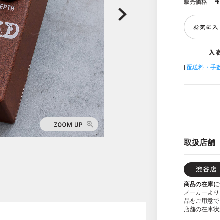
4
販売価格
[
配送料・手
取扱店舗
商品の在庫に
メーカーより
品をご用意で
店舗の在庫状