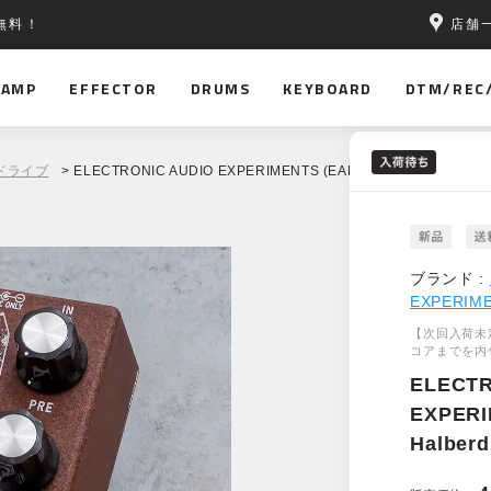
店舗
無料！
AMP
EFFECTOR
DRUMS
KEYBOARD
DTM/REC
ドライブ
> ELECTRONIC AUDIO EXPERIMENTS (EAE) Halberd
ブランド :
EXPERIME
【次回入荷未
コアまでを内
ELECTR
EXPERI
Halberd