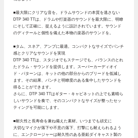
■最大限にクリアな音を。ドラムサウンドの本質を逃さない
DTP 340 TTは、ドラムや打楽器のサウンドを最大限に、明瞭
にそして正確に、捉えるように設計されています。サウンド
のディテールと個性を備えた本物の楽器のサウンドを。
■タム、スネア、アンプに最適。コンパクトなサイズでパンチ
感とクリアなサウンドを実現
DTP 340 TTは、スタジオでもステージでも、バランスのとれ
たドラム・サウンドを提供します。スーパーカーディオイ
ド・パターンは、キットの他の部分からのブリードを低減し
ます。その結果、パンチと明瞭度のある集中したサウンドを
得ることができます。
さらに、DTP 340 TTはギター・キャビネットの上でも素晴ら
しいサウンドを奏で、そのコンパクトなサイズが整ったセッ
ティングを可能にします。
■耐久性と長寿命を兼ね備えた素材。いつまでも頑丈に
大切なマイクが落下や不意の落下、打撃にも耐えられるよう
に、エンクロージャーは耐久性のある亜鉛ダイキャスト製の