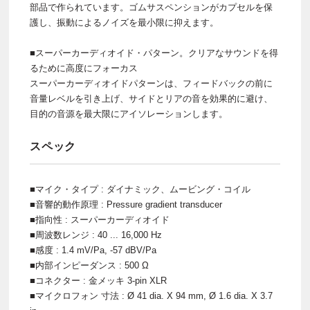
部品で作られています。ゴムサスペンションがカプセルを保
護し、振動によるノイズを最小限に抑えます。
■スーパーカーディオイド・パターン。クリアなサウンドを得
るために高度にフォーカス
スーパーカーディオイドパターンは、フィードバックの前に
音量レベルを引き上げ、サイドとリアの音を効果的に避け、
目的の音源を最大限にアイソレーションします。
スペック
■マイク・タイプ : ダイナミック、ムービング・コイル
■音響的動作原理 : Pressure gradient transducer
■指向性 : スーパーカーディオイド
■周波数レンジ : 40 ... 16,000 Hz
■感度 : 1.4 mV/Pa, -57 dBV/Pa
■内部インピーダンス : 500 Ω
■コネクター : 金メッキ 3-pin XLR
■マイクロフォン 寸法 : Ø 41 dia. X 94 mm, Ø 1.6 dia. X 3.7