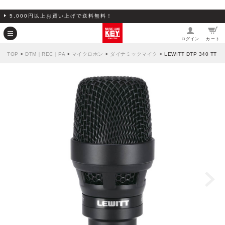
5,000円以上お買い上げで送料無料！
ログイン
カート
TOP
>
DTM｜REC｜PA
>
マイクロホン
>
ダイナミックマイク
> LEWITT DTP 340 TT