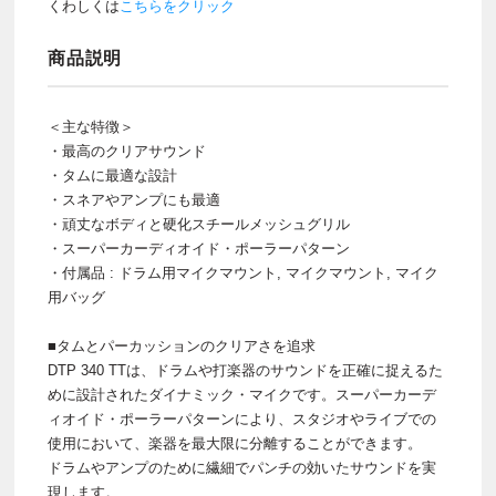
くわしくは
こちらをクリック
商品説明
＜主な特徴＞
・最高のクリアサウンド
・タムに最適な設計
・スネアやアンプにも最適
・頑丈なボディと硬化スチールメッシュグリル
・スーパーカーディオイド・ポーラーパターン
・付属品 : ドラム用マイクマウント, マイクマウント, マイク
用バッグ
■タムとパーカッションのクリアさを追求
DTP 340 TTは、ドラムや打楽器のサウンドを正確に捉えるた
めに設計されたダイナミック・マイクです。スーパーカーデ
ィオイド・ポーラーパターンにより、スタジオやライブでの
使用において、楽器を最大限に分離することができます。
ドラムやアンプのために繊細でパンチの効いたサウンドを実
現します。