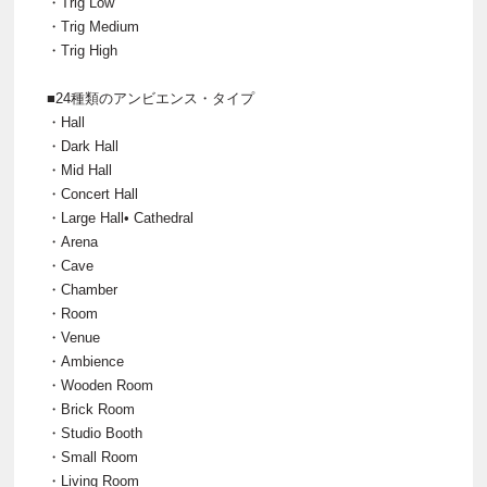
・Trig Low
・Trig Medium
・Trig High
■24種類のアンビエンス・タイプ
・Hall
・Dark Hall
・Mid Hall
・Concert Hall
・Large Hall• Cathedral
・Arena
・Cave
・Chamber
・Room
・Venue
・Ambience
・Wooden Room
・Brick Room
・Studio Booth
・Small Room
・Living Room