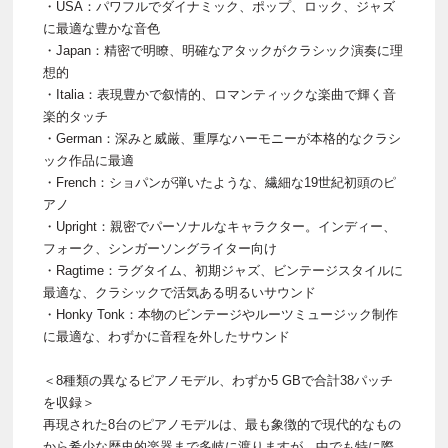
・USA：パワフルでダイナミック、ポップ、ロック、ジャズ
に最適な豊かな音色
・Japan：精密で明瞭、明確なアタックがクラシック演奏に理
想的
・Italia：表現豊かで叙情的、ロマンティックな楽曲で輝く音
楽的タッチ
・German：深みと威厳、重厚なハーモニーが本格的なクラシ
ック作品に最適
・French：ショパンが弾いたような、繊細な19世紀初頭のピ
アノ
・Upright：親密でパーソナルなキャラクター。インディー、
フォーク、シンガーソングライター向け
・Ragtime：ラグタイム、初期ジャズ、ビンテージスタイルに
最適な、クラシックで活気ある明るいサウンド
・Honky Tonk：本物のビンテージやルーツミュージック制作
に最適な、わずかに音程を外したサウンド
＜8種類の異なるピアノモデル、わずか5 GBで合計38パッチ
を収録＞
再現された8台のピアノモデルは、最も象徴的で現代的なもの
から希少な歴史的楽器まで多岐に渡りますが、中でも特に際