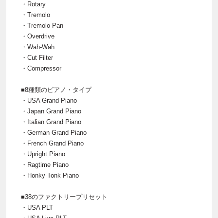
・Rotary
・Tremolo
・Tremolo Pan
・Overdrive
・Wah-Wah
・Cut Filter
・Compressor
■8種類のピアノ・タイプ
・USA Grand Piano
・Japan Grand Piano
・Italian Grand Piano
・German Grand Piano
・French Grand Piano
・Upright Piano
・Ragtime Piano
・Honky Tonk Piano
■38のファクトリープリセット
・USA PLT