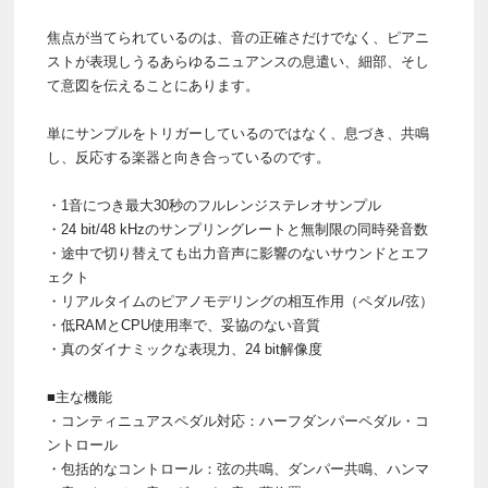
焦点が当てられているのは、音の正確さだけでなく、ピアニ
ストが表現しうるあらゆるニュアンスの息遣い、細部、そし
て意図を伝えることにあります。
単にサンプルをトリガーしているのではなく、息づき、共鳴
し、反応する楽器と向き合っているのです。
・1音につき最大30秒のフルレンジステレオサンプル
・24 bit/48 kHzのサンプリングレートと無制限の同時発音数
・途中で切り替えても出力音声に影響のないサウンドとエフ
ェクト
・リアルタイムのピアノモデリングの相互作用（ペダル/弦）
・低RAMとCPU使用率で、妥協のない音質
・真のダイナミックな表現力、24 bit解像度
■主な機能
・コンティニュアスペダル対応：ハーフダンパーペダル・コ
ントロール
・包括的なコントロール：弦の共鳴、ダンパー共鳴、ハンマ