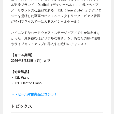
ル楽器ブランド「Dexibell（デキシーベル）」、極上のピア
ノ・サウンドの心臓部である「T2L（True 2 Life）」テクノロ
ジーを凝縮した至高のピアノ＆エレクトリック・ピアノ音源
が特別プライスで手に入るスペシャルセール！
ハイエンドなハードウェア・ステージピアノでしか味わえな
かった「息を呑むほどリアルな響き」を、あなたの制作環境
やライブセットアップに導入する絶好のチャンス！
【セール期間】
2026年8月31日（月）まで
【対象製品】
・T2L Piano
・T2L Electric Piano
＞＞セール対象商品はコチラ！
トピックス