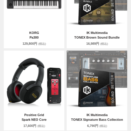
KORG
IK Multimedia
Pa300
TONEX Brown Sound Bundle
129,800円
16,989円
(税込)
(税込)
Positive Grid
IK Multimedia
Spark NEO Core
TONEX Signature Bass Collection
17,600円
6,790円
(税込)
(税込)