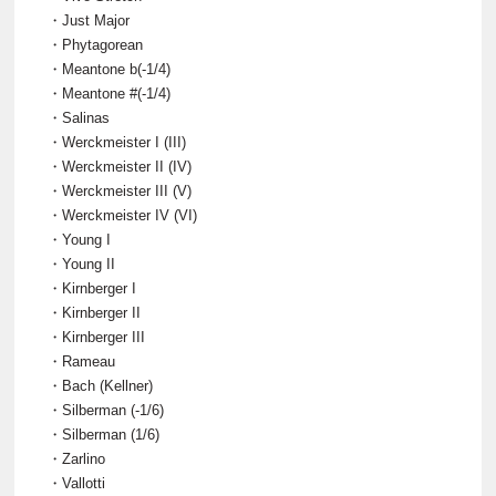
・Just Major
・Phytagorean
・Meantone b(-1/4)
・Meantone #(-1/4)
・Salinas
・Werckmeister I (III)
・Werckmeister II (IV)
・Werckmeister III (V)
・Werckmeister IV (VI)
・Young I
・Young II
・Kirnberger I
・Kirnberger II
・Kirnberger III
・Rameau
・Bach (Kellner)
・Silberman (-1/6)
・Silberman (1/6)
・Zarlino
・Vallotti