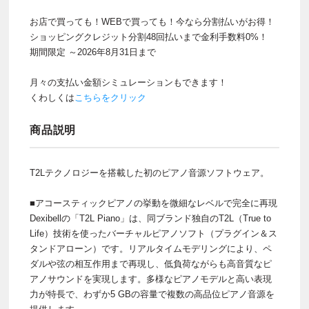
お店で買っても！WEBで買っても！今なら分割払いがお得！
ショッピングクレジット分割48回払いまで金利手数料0%！
期間限定 ～2026年8月31日まで
月々の支払い金額シミュレーションもできます！
くわしくは
こちらをクリック
商品説明
T2Lテクノロジーを搭載した初のピアノ音源ソフトウェア。
■アコースティックピアノの挙動を微細なレベルで完全に再現
Dexibellの「T2L Piano」は、同ブランド独自のT2L（True to
Life）技術を使ったバーチャルピアノソフト（プラグイン＆ス
タンドアローン）です。リアルタイムモデリングにより、ペ
ダルや弦の相互作用まで再現し、低負荷ながらも高音質なピ
アノサウンドを実現します。多様なピアノモデルと高い表現
力が特長で、わずか5 GBの容量で複数の高品位ピアノ音源を