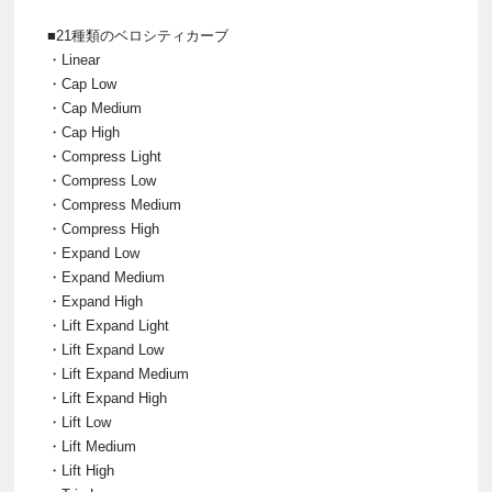
■21種類のベロシティカーブ
・Linear
・Cap Low
・Cap Medium
・Cap High
・Compress Light
・Compress Low
・Compress Medium
・Compress High
・Expand Low
・Expand Medium
・Expand High
・Lift Expand Light
・Lift Expand Low
・Lift Expand Medium
・Lift Expand High
・Lift Low
・Lift Medium
・Lift High