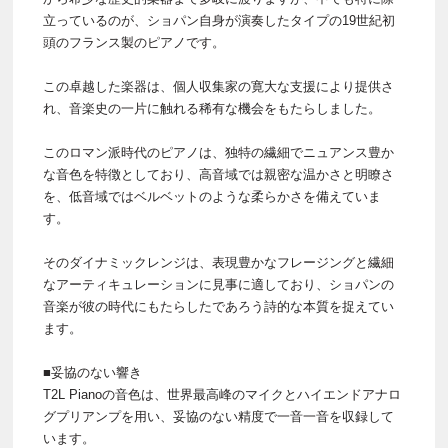
立っているのが、ショパン自身が演奏したタイプの19世紀初
頭のフランス製のピアノです。
この卓越した楽器は、個人収集家の寛大な支援により提供さ
れ、音楽史の一片に触れる稀有な機会をもたらしました。
このロマン派時代のピアノは、独特の繊細でニュアンス豊か
な音色を特徴としており、高音域では親密な温かさと明瞭さ
を、低音域ではベルベットのような柔らかさを備えていま
す。
そのダイナミックレンジは、表現豊かなフレージングと繊細
なアーティキュレーションに見事に適しており、ショパンの
音楽が彼の時代にもたらしたであろう詩的な本質を捉えてい
ます。
■妥協のない響き
T2L Pianoの音色は、世界最高峰のマイクとハイエンドアナロ
グプリアンプを用い、妥協のない精度で一音一音を収録して
います。