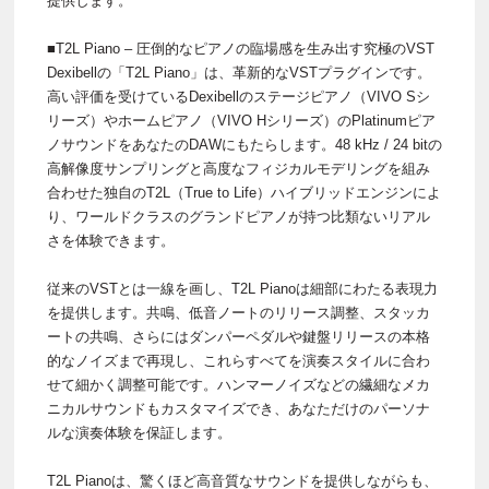
提供します。
■T2L Piano – 圧倒的なピアノの臨場感を生み出す究極のVST
Dexibellの「T2L Piano」は、革新的なVSTプラグインです。
高い評価を受けているDexibellのステージピアノ（VIVO Sシ
リーズ）やホームピアノ（VIVO Hシリーズ）のPlatinumピア
ノサウンドをあなたのDAWにもたらします。48 kHz / 24 bitの
高解像度サンプリングと高度なフィジカルモデリングを組み
合わせた独自のT2L（True to Life）ハイブリッドエンジンによ
り、ワールドクラスのグランドピアノが持つ比類ないリアル
さを体験できます。
従来のVSTとは一線を画し、T2L Pianoは細部にわたる表現力
を提供します。共鳴、低音ノートのリリース調整、スタッカ
ートの共鳴、さらにはダンパーペダルや鍵盤リリースの本格
的なノイズまで再現し、これらすべてを演奏スタイルに合わ
せて細かく調整可能です。ハンマーノイズなどの繊細なメカ
ニカルサウンドもカスタマイズでき、あなただけのパーソナ
ルな演奏体験を保証します。
T2L Pianoは、驚くほど高音質なサウンドを提供しながらも、