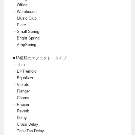
・Office
・Warehouse
・Music Club
・Plate
・Small Spring
・Bright Spring
・AmpSpring
■18種類のエフェクト・タイプ
・Thru
・EPTremolo
・Equalizer
・Vibrato
・Flanger
・Chorus
・Phaser
・Reverb
・Delay
・Cross Delay
・TripleTap Delay