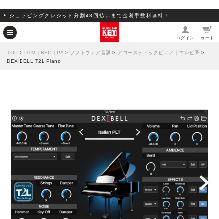
ショッピングクレジット分割48回払いまで金利手数料無料！
ログイン
カート
TOP
>
DTM｜REC｜PA
>
ソフトウェア音源
>
アコースティックピアノ｜エレピ系
>
DEXIBELL T2L Piano