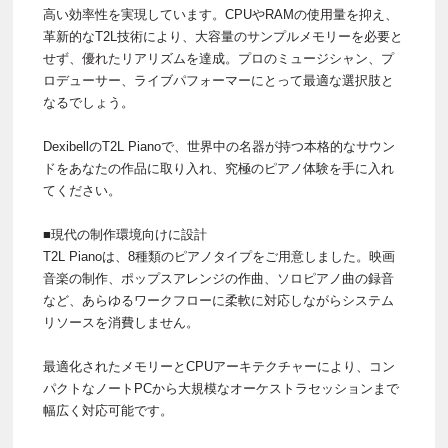
高い効率性を実現しています。CPUやRAMの使用量を抑え、
革新的なT2L技術により、大容量のサンプルメモリーを必要と
せず、優れたリアリズムを達成。プロのミュージシャン、プ
ロデューサー、ライブパフォーマーにとって最適な選択肢と
なるでしょう。
DexibellのT2L Pianoで、世界中の名器が持つ本格的なサウン
ドをあなたの作品に取り入れ、究極のピアノ体験を手に入れ
てください。
■現代の制作環境向けに設計
T2L Pianoは、8種類のピアノタイプをご用意しました。映画
音楽の制作、ポップスアレンジの作曲、ソロピアノ曲の録音
など、あらゆるワークフローに柔軟に対応しながらシステム
リソースを消費しません。
最適化されたメモリーとCPUアーキテクチャーにより、コン
パクトなノートPCから大規模なオーケストラセッションまで
幅広く対応可能です。