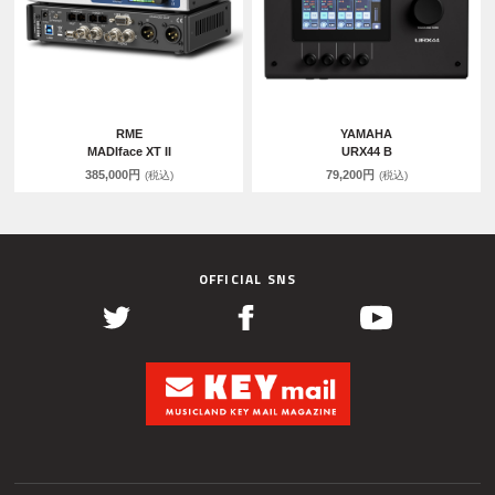
RME
YAMAHA
MADIface XT II
URX44 B
385,000円
79,200円
(税込)
(税込)
OFFICIAL SNS