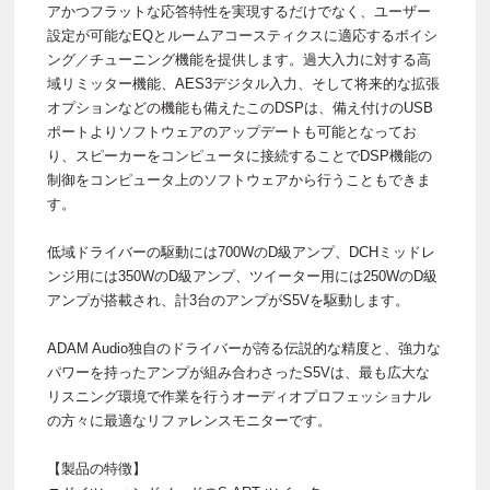
アかつフラットな応答特性を実現するだけでなく、ユーザー
設定が可能なEQとルームアコースティクスに適応するボイシ
ング／チューニング機能を提供します。過大入力に対する高
域リミッター機能、AES3デジタル入力、そして将来的な拡張
オプションなどの機能も備えたこのDSPは、備え付けのUSB
ポートよりソフトウェアのアップデートも可能となってお
り、スピーカーをコンピュータに接続することでDSP機能の
制御をコンピュータ上のソフトウェアから行うこともできま
す。
低域ドライバーの駆動には700WのD級アンプ、DCHミッドレ
ンジ用には350WのD級アンプ、ツイーター用には250WのD級
アンプが搭載され、計3台のアンプがS5Vを駆動します。
ADAM Audio独自のドライバーが誇る伝説的な精度と、強力な
パワーを持ったアンプが組み合わさったS5Vは、最も広大な
リスニング環境で作業を行うオーディオプロフェッショナル
の方々に最適なリファレンスモニターです。
【製品の特徴】