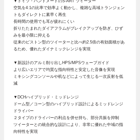
▼ドイツ・ハンドメードのS-ART ツイーター
​空気を4:1の比率で効率よく動かし、複雑な高域トランジェン
トもダイレクトに素早く再生
長時間の使用でも耳が疲れにくい
折りたたまれたダイアフラムがブレイクアップを防ぎ、ひず
みを最小限に抑える
従来のピストン型のツイーターと比べ約2.5倍の有効面積があ
るため、優れたダイナミックレンジを実現
▼新設計のアルミ削り出しHPS/MPSウェーブガイド
より広いエリアで均質な指向特性と安定した音像を実現
ミキシングコンソールや机などによって生じる一次反射を低
減
▼DCHハイブリッド・ミッドレンジ
ドーム型／コーン型のハイブリッド設計によるミッドレンジ
ドライバー
２タイプのドライバーの利点を併せ持ち、部分共振を抑制
ツイーターとの統合的な設計により、非常に優れた中域の指
向特性を実現