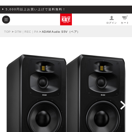
5,000円以上お買い上げで送料無料！
ログイン
カート
TOP
>
DTM｜REC｜PA
> ADAM Audio S5V（ペア）