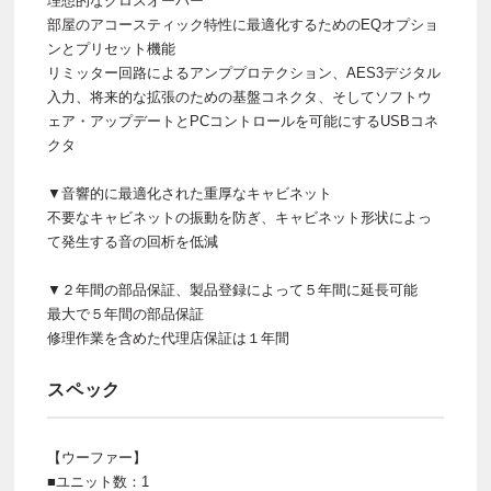
理想的なクロスオーバー
部屋のアコースティック特性に最適化するためのEQオプショ
ンとプリセット機能
リミッター回路によるアンププロテクション、AES3デジタル
入力、将来的な拡張のための基盤コネクタ、そしてソフトウ
ェア・アップデートとPCコントロールを可能にするUSBコネ
クタ
▼音響的に最適化された重厚なキャビネット
不要なキャビネットの振動を防ぎ、キャビネット形状によっ
て発生する音の回析を低減
▼２年間の部品保証、製品登録によって５年間に延長可能
最大で５年間の部品保証
修理作業を含めた代理店保証は１年間
スペック
【ウーファー】
■ユニット数：1