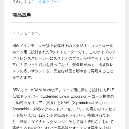
くわしくは
こちらをクリック
商品説明
メインモニター。
S5Vメインモニターは中規模以上のスタジオ・コントロール
ルーム用に設計された3ウェイモニターです。このサイズのリ
ファレンススピーカーにスタジオのプロが期待するような非
常に力強い再生能力を持っており、解像度が高く、周波数レ
ンジの広いサウンドを、完全な精度と明瞭さで再現すること
ができます。
S5Vには、ADAM AudioがSシリーズ用に新しく設計したELE
低域ドライバー（Extended Linear Excursion – コーン振幅の
可動範囲をリニアに拡張）とSMA（Symmetrical Magnet
Assembly – 対称マグネットアッセンブリ）の両方のコンセプ
トを取り入れた12インチの低域ドライバーが搭載されてお
り、精度、ダイナミックレンジ、そして音の透明さにおいて
匹敵するものがないほどの高品質なオーディオ再生を提供し