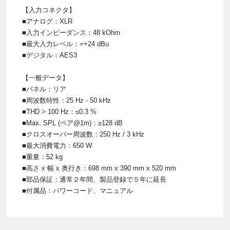
【入力コネクタ】
■アナログ：XLR
■入力インピーダンス：48 kOhm
■最大入力レベル：=+24 dBu
■デジタル：AES3
【一般データ】
■パネル：リア
■周波数特性：25 Hz - 50 kHz
■THD > 100 Hz：≤0.3 %
■Max. SPL (ペア@1m)：≥128 dB
■クロスオーバー周波数：250 Hz / 3 kHz
■最大消費電力：650 W
■重量：52 kg
■高さ x 幅 x 奥行き：698 mm x 390 mm x 520 mm
■部品保証：通常２年間、製品登録で５年に延長
■付属品：パワーコード、マニュアル