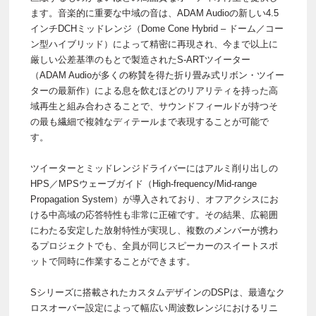
ます。音楽的に重要な中域の音は、ADAM Audioの新しい4.5
インチDCHミッドレンジ（Dome Cone Hybrid – ドーム／コー
ン型ハイブリッド）によって精密に再現され、今まで以上に
厳しい公差基準のもとで製造されたS-ARTツイーター
（ADAM Audioが多くの称賛を得た折り畳み式リボン・ツイー
ターの最新作）による息を飲むほどのリアリティを持った高
域再生と組み合わさることで、サウンドフィールドが持つそ
の最も繊細で複雑なディテールまで表現することが可能で
す。
ツイーターとミッドレンジドライバーにはアルミ削り出しの
HPS／MPSウェーブガイド（High-frequency/Mid-range
Propagation System）が導入されており、オフアクシスにお
ける中高域の応答特性も非常に正確です。その結果、広範囲
にわたる安定した放射特性が実現し、複数のメンバーが携わ
るプロジェクトでも、全員が同じスピーカーのスイートスポ
ットで同時に作業することができます。
Sシリーズに搭載されたカスタムデザインのDSPは、最適なク
ロスオーバー設定によって幅広い周波数レンジにおけるリニ