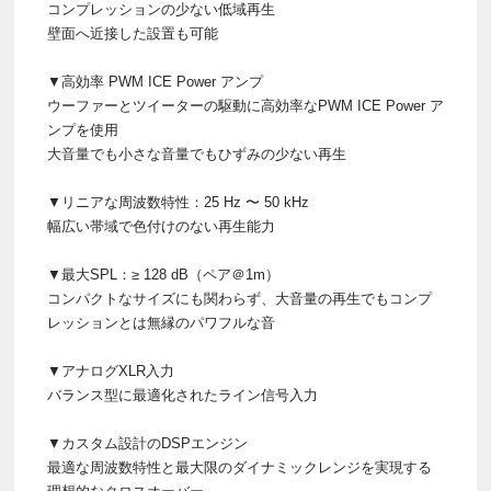
コンプレッションの少ない低域再生
壁面へ近接した設置も可能
▼高効率 PWM ICE Power アンプ
ウーファーとツイーターの駆動に高効率なPWM ICE Power ア
ンプを使用
​大音量でも小さな音量でもひずみの少ない再生
▼リニアな周波数特性：25 Hz 〜 50 kHz
幅広い帯域で色付けのない再生能力
▼最大SPL：≥ 128 dB（ペア＠1m）
コンパクトなサイズにも関わらず、大音量の再生でもコンプ
レッションとは無縁のパワフルな音
▼アナログXLR入力
バランス型に最適化されたライン信号入力
▼​カスタム設計のDSPエンジン
最適な周波数特性と最大限のダイナミックレンジを実現する