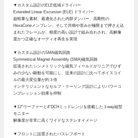
▼カスタム設計のELE低域ドライバー
Extended Linear Excursion (ELE) ドライバー
超軽量な素材、最適化された内部ダンパー、高剛性の
HexaConeメンブレン、そして共鳴や歪みが極限まで押さえ込
まれたフレームが、精度の高い設計で組み合わされ、高解像
度かつ正確なオーディオ再生を実現
▼カスタム設計のSMA磁気回路
Symmetrical Magnet Assembly (SMA)磁気回路
拡張されたシンメトリックな磁気フィールドがリニアでひず
みの少ない駆動を可能にし、従来の設計に比べてボイスコイ
ルの最大変位量が約３倍
インテリジェントなセルフ・クーリング設計によりパワーコ
ンプレッション効果を抑制
▼12"ウーファーと4"DCHミッドレンジを搭載した３way縦型
モニター
​解像度が非常に高くワイドなステレオイメージ
▼フロントに設置されたバスレフポート