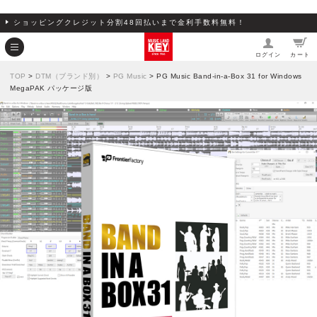
ショッピングクレジット分割48回払いまで金利手数料無料！
ログイン
カート
TOP
>
DTM（ブランド別）
>
PG Music
> PG Music Band-in-a-Box 31 for Windows
MegaPAK パッケージ版