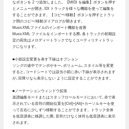
なボタンを 2 つ追加しました。【MIDI を編集】ボタンを押す
とメニューが開き､IDI トラックを様々な機能を使って編集を
することができます。【コピー/移動】ボタンを押すとトラッ
ク間のコピー/移動ダイアログが開きます。
MusicXMLファイルのインポート機能を改善
MusicXML ファイルをインポートする際､各トラックの初期設
定の宛先はメロディートラックでなくユーティリティトラッ
クになります。
■小節設定変更を表す下線はオプション
ソングの途中でテンポやキー､ボリューム､スタイル等を変更
すると､コードシートでは該当小節に赤い下線が表示されます
が､目障りなら表示しない ように設定することができます。
■ノーテーションウィンドウ拡張
楽譜編集モードまたはスタッフロールモードにおいて､赤で表
示されている音符の開始位置を[Ctrl]+[Alt]+カーソルキーを使
って左右に少しずつ移動することができます。トラック全体
を低音譜表に移調した際､音符だけなく休符も低音譜表に表示
されます。