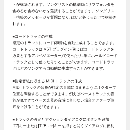
トが構築されます。ソングリストの構築時にサブフォルダを
含めるか含めないかを選択することができます。ソングリス
ト構築のメッセージが質問になり､はいと答えるだけで構築さ
れます。
■コードトラックの生成
指定のトラックにコード(和音)を自動生成することできます。
コードトラックは VST プラグイン(例えばコードトラックを
必要とするアルペジエーター)で使ったり､単にホールドコード
トラックとして使ったりすることができます。コードトラッ
クはどのソングでも自動的に生成することができます。
■指定音域に収まる MIDI トラックの作成
MIDI トラックの音符が指定の音域に収まるようにオクターブ
位置を調整することができます。例えばベーストラックの音
符が低すぎてベース楽器の音域に合わない場合オクターブ位
置を上げることができます。
■トラックの設定とアクションダイアログにボタンを追加
[F7]キーまたは[T][Enter]キーを押すと開くダイアログに便利