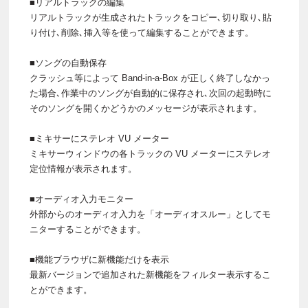
■リアルトラックの編集
リアルトラックが生成されたトラックをコピー､切り取り､貼
り付け､削除､挿入等を使って編集することができます。
■ソングの自動保存
クラッシュ等によって Band-in-a-Box が正しく終了しなかっ
た場合､作業中のソングが自動的に保存され､次回の起動時に
そのソングを開くかどうかのメッセージが表示されます。
■ミキサーにステレオ VU メーター
ミキサーウィンドウの各トラックの VU メーターにステレオ
定位情報が表示されます。
■オーディオ入力モニター
外部からのオーディオ入力を「オーディオスルー」としてモ
ニターすることができます。
■機能ブラウザに新機能だけを表示
最新バージョンで追加された新機能をフィルター表示するこ
とができます。