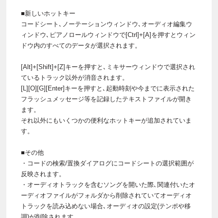
■新しいホットキー
コードシート､ノーテーションウィンドウ､オーディオ編集ウ
ィンドウ､ピアノロールウィンドウで[Ctrl]+[A]を押すとウィン
ドウ内のすべてのデータが選択されます。
[Alt]+[Shift]+[Z]キーを押すと､ミキサーウィンドウで選択され
ているトラック以外が消音されます。
[L][O][G][Enter]キーを押すと､起動時刻や今までに表示された
フラッシュメッセージ等を記録したテキストファイルが開き
ます。
それ以外にもいくつかの便利なホットキーが追加されていま
す。
■その他
・コードの検索/置換ダイアログにコードシートの選択範囲が
反映されます。
・オーディオトラックを含むソングを開いた際､関連付いたオ
ーディオファイルがフォルダから削除されていてオーディオ
トラックを読み込めない場合､オーディオの設定(テンポや移
調)が削除されます。