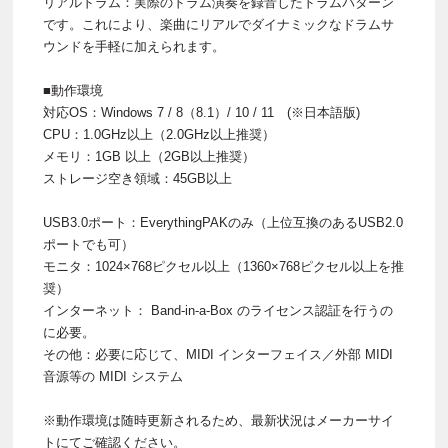
リアルドラム：実際のドラム演奏を録音したドラムパターン
です。これにより、楽曲にリアルでダイナミックなドラムサ
ウンドを手軽に加えられます。
■動作環境
対応OS：Windows 7 / 8（8.1）/ 10 / 11 (※日本語版)
CPU：1.0GHz以上（2.0GHz以上推奨）
メモリ：1GB 以上（2GB以上推奨）
ストレージ空き領域：45GB以上
USB3.0ポート：EverythingPAKのみ（上位互換のあるUSB2.0
ポートでも可）
モニタ：1024×768ピクセル以上（1360×768ピクセル以上を推
奨）
インターネット： Band-in-a-Box のライセンス認証を行うの
に必要。
その他：必要に応じて、MIDI インターフェイス／外部 MIDI
音源等の MIDI システム
※動作環境は随時更新されるため、最新状況はメーカーサイ
トにてご確認ください。