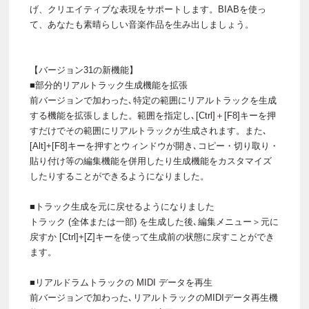
げ、クリエイティブな表現をサポートします。BIABを使っ
て、あなたも素晴らしい音楽作品を生み出しましょう。
【バージョン31の新機能】
■部分的リアルトラック生成機能を拡張
前バージョンで加わった､特定の範囲にリアルトラックを生成
する機能を拡張しました。範囲を指定し､[Ctrl]＋[F8]キーを押
すだけでその範囲にリアルトラックが生成されます。また､
[Alt]+[F8]キーを押すとウィンドウが開き､コピー・切り取り・
貼り付け等の編集機能を併用したり生成機能をカスタマイズ
したりすることができるようになりました。
■トラック生成を元に戻せるようになりました
トラック (全体または一部) を生成した後､編集メニュー＞元に
戻すか [Ctrl]+[Z]キーを使って生成前の状態に戻すことができ
ます。
■リアルドラムトラックの MIDI データを再生
前バージョンで加わった､リアルトラックのMIDIデータ再生機