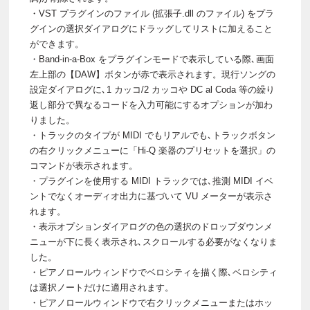
・VST プラグインのファイル (拡張子.dll のファイル) をプラ
グインの選択ダイアログにドラッグしてリストに加えること
ができます。
・Band-in-a-Box をプラグインモードで表示している際､画面
左上部の【DAW】ボタンが赤で表示されます。現行ソングの
設定ダイアログに､1 カッコ/2 カッコや DC al Coda 等の繰り
返し部分で異なるコードを入力可能にするオプションが加わ
りました。
・トラックのタイプが MIDI でもリアルでも､トラックボタン
の右クリックメニューに「Hi-Q 楽器のプリセットを選択」の
コマンドが表示されます。
・プラグインを使用する MIDI トラックでは､推測 MIDI イベ
ントでなくオーディオ出力に基づいて VU メーターが表示さ
れます。
・表示オプションダイアログの色の選択のドロップダウンメ
ニューが下に長く表示され､スクロールする必要がなくなりま
した。
・ピアノロールウィンドウでベロシティを描く際､ベロシティ
は選択ノートだけに適用されます。
・ピアノロールウィンドウで右クリックメニューまたはホッ