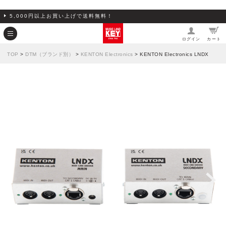
5,000円以上お買い上げで送料無料！
ログイン
カート
TOP
>
DTM（ブランド別）
>
KENTON Electronics
> KENTON Electronics LNDX